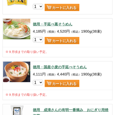
カートに入れる
徳用・手延べ葛そうめん
4,185
円
4,520
円
1900g(38束)
（税抜）
（税込）
カートに入れる
※９月頃までの取り扱い予定。
徳用・国産小麦の手延べそうめん
4,111
円
4,440
円
1900g(38束)
（税抜）
（税込）
カートに入れる
※９月頃までの取り扱い予定。
徳用 成清さんの有明一番摘み おにぎり用焼