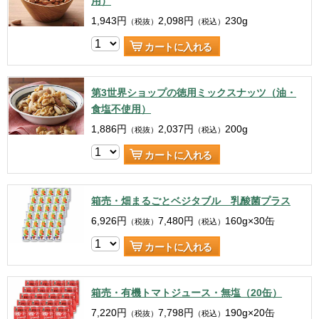
用）
1,943
円
2,098
円
230g
（税抜）
（税込）
カートに入れる
第3世界ショップの徳用ミックスナッツ（油・
食塩不使用）
1,886
円
2,037
円
200g
（税抜）
（税込）
カートに入れる
箱売・畑まるごとベジタブル 乳酸菌プラス
6,926
円
7,480
円
160g×30缶
（税抜）
（税込）
カートに入れる
箱売・有機トマトジュース・無塩（20缶）
7,220
円
7,798
円
190g×20缶
（税抜）
（税込）