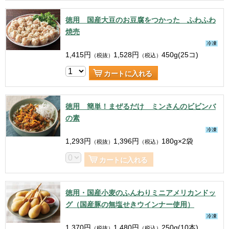
徳用 国産大豆のお豆腐をつかった ふわふわ
焼売
冷凍
1,415
円
1,528
円
450g(25コ)
（税抜）
（税込）
カートに入れる
徳用 簡単！まぜるだけ ミンさんのビビンバ
の素
冷凍
1,293
円
1,396
円
180g×2袋
（税抜）
（税込）
カートに入れる
徳用・国産小麦のふんわりミニアメリカンドッ
グ（国産豚の無塩せきウインナー使用）
冷凍
1,370
円
1,480
円
250g(10本)
（税抜）
（税込）