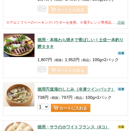
カートに入れる
※アルミフリーのベーキングパウダーを使用。※電子レンジ専用品...
…
詳細
徳用・本格わら焼きで香ばしい！土佐一本釣り
鰹タタキ
冷凍
1,807
円
1,952
円
100g×2パック
（税抜）
（税込）
カートに入れる
徳用宍道湖のしじみ（冷凍ツインパック）
冷凍
738
円
797
円
100g×2パック
（税抜）
（税込）
カートに入れる
徳用・サラのホワイトフランス（8コ）
冷蔵