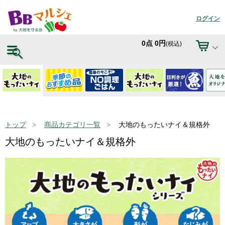
ログイン
0
点
0
円
(税込)
トップ
商品カテゴリ一覧
大地のもったいナイ＆規格外
大地のもったいナイ＆規格外