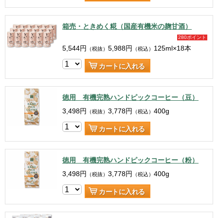
箱売・ときめく糀（国産有機米の麹甘酒）
280ポイント
5,544
円
5,988
円
125ml×18本
（税抜）
（税込）
カートに入れる
徳用 有機完熟ハンドピックコーヒー（豆）
3,498
円
3,778
円
400g
（税抜）
（税込）
カートに入れる
徳用 有機完熟ハンドピックコーヒー（粉）
3,498
円
3,778
円
400g
（税抜）
（税込）
カートに入れる