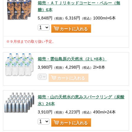
箱売・ＡＴＪリキッドコーヒー・ペルー（無
糖）6本
5,848
円
6,316
円
1000ml×6本
（税抜）
（税込）
カートに入れる
※９月頃までの取り扱い予定。
箱売・雲仙島原の天然水（2Ｌ×8本）
3,980
円
4,298
円
2l×8本
（税抜）
（税込）
カートに入れる
箱売・山の天然水の恵みスパークリング（炭酸
水）24本
3,910
円
4,223
円
490ml×24本
（税抜）
（税込）
カートに入れる