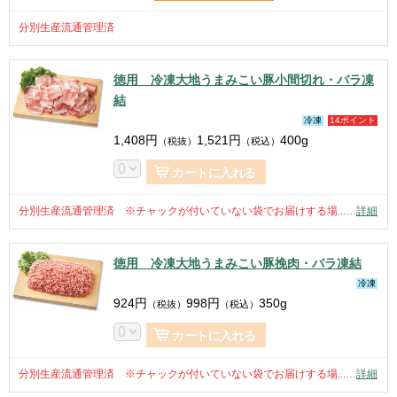
分別生産流通管理済
徳用 冷凍大地うまみこい豚小間切れ・バラ凍
結
冷凍
14ポイント
1,408
円
1,521
円
400g
（税抜）
（税込）
カートに入れる
分別生産流通管理済 ※チャックが付いていない袋でお届けする場...
…
詳細
徳用 冷凍大地うまみこい豚挽肉・バラ凍結
冷凍
924
円
998
円
350g
（税抜）
（税込）
カートに入れる
分別生産流通管理済 ※チャックが付いていない袋でお届けする場...
…
詳細