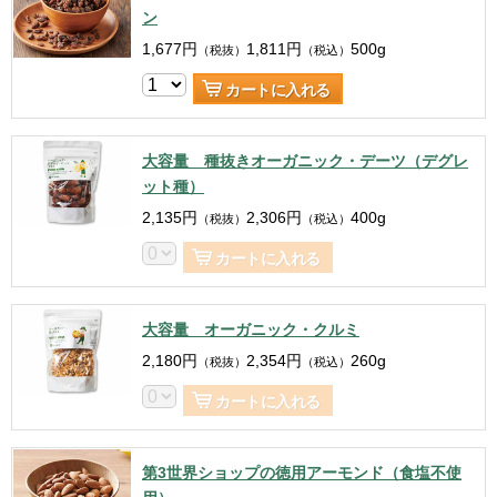
ン
1,677
円
1,811
円
500g
（税抜）
（税込）
カートに入れる
大容量 種抜きオーガニック・デーツ（デグレ
ット種）
2,135
円
2,306
円
400g
（税抜）
（税込）
カートに入れる
大容量 オーガニック・クルミ
2,180
円
2,354
円
260g
（税抜）
（税込）
カートに入れる
第3世界ショップの徳用アーモンド（食塩不使