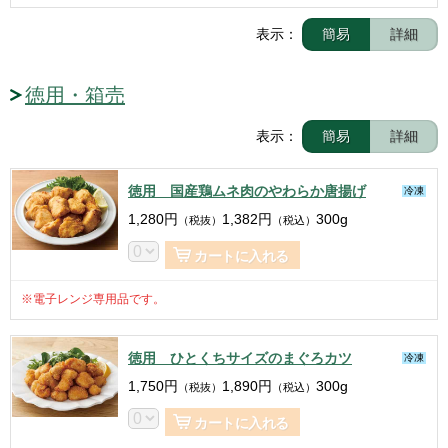
表示：
簡易
詳細
徳用・箱売
表示：
簡易
詳細
徳用 国産鶏ムネ肉のやわらか唐揚げ
冷凍
1,280
円
1,382
円
300g
（税抜）
（税込）
カートに入れる
※電子レンジ専用品です。
徳用 ひとくちサイズのまぐろカツ
冷凍
1,750
円
1,890
円
300g
（税抜）
（税込）
カートに入れる