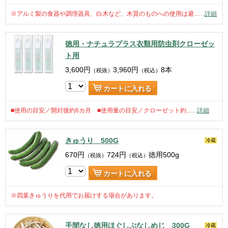
※アルミ製の食器や調理器具、白木など、木質のものへの使用は避...
…
詳細
徳用・ナチュラプラス衣類用防虫剤クローゼッ
ト用
3,600
円
3,960
円
8本
（税抜）
（税込）
カートに入れる
■使用の目安／開封後約6カ月 ■使用量の目安／クローゼット約...
…
詳細
きゅうり 500G
冷蔵
670
円
724
円
徳用500g
（税抜）
（税込）
カートに入れる
※四葉きゅうりを代用でお届けする場合があります。
手間なし徳用ほぐしぶなしめじ 300G
冷蔵