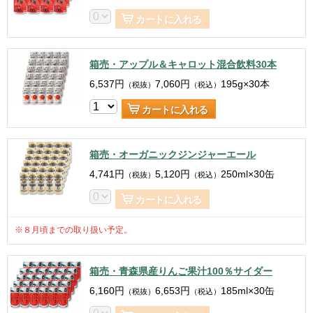
カートに入れる
箱売・アップル＆キャロット混合飲料30本
6,537
円
7,060
円
195g×30本
（税抜）
（税込）
カートに入れる
箱売・オーガニックジンジャーエール
4,741
円
5,120
円
250ml×30缶
（税抜）
（税込）
カートに入れる
※８月頃までの取り扱い予定。
箱売・青森県産りんご果汁100％サイダー
6,160
円
6,653
円
185ml×30缶
（税抜）
（税込）