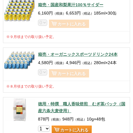
箱売・国産和梨果汁100％サイダー
6,160
円
6,653
円
185ml×30缶
（税抜）
（税込）
カートに入れる
※９月頃までの取り扱い予定。
箱売・オーガニックスポーツドリンク24本
4,580
円
4,946
円
280ml×24本
（税抜）
（税込）
カートに入れる
※８月頃までの取り扱い予定。
徳用・特撰 職人香味焙煎 むぎ茶パック（国
産六条大麦使用）
878
円
948
円
10g×48包
（税抜）
（税込）
カートに入れる