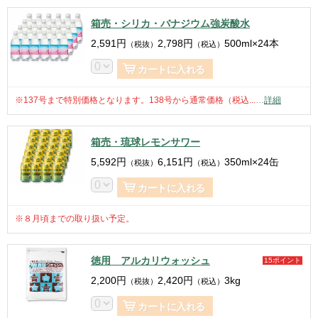
箱売・シリカ・バナジウム強炭酸水
2,591
円
2,798
円
500ml×24本
（税抜）
（税込）
カートに入れる
※137号まで特別価格となります。138号から通常価格（税込...
…
詳細
箱売・琉球レモンサワー
5,592
円
6,151
円
350ml×24缶
（税抜）
（税込）
カートに入れる
※８月頃までの取り扱い予定。
徳用 アルカリウォッシュ
15ポイント
2,200
円
2,420
円
3kg
（税抜）
（税込）
カートに入れる