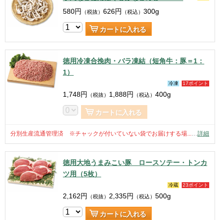
580
円
626
円
300g
（税抜）
（税込）
カートに入れる
徳用冷凍合挽肉・バラ凍結（短角牛：豚＝1：
1）
冷凍
17ポイント
1,748
円
1,888
円
400g
（税抜）
（税込）
カートに入れる
分別生産流通管理済 ※チャックが付いていない袋でお届けする場...
…
詳細
徳用大地うまみこい豚 ロースソテー・トンカ
ツ用（5枚）
冷蔵
23ポイント
2,162
円
2,335
円
500g
（税抜）
（税込）
カートに入れる