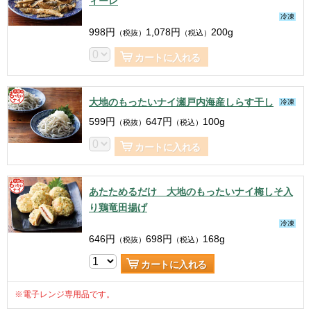
ィーレ
冷凍
998
円
1,078
円
200g
（税抜）
（税込）
カートに入れる
大地のもったいナイ瀬戸内海産しらす干し
冷凍
599
円
647
円
100g
（税抜）
（税込）
カートに入れる
あたためるだけ 大地のもったいナイ梅しそ入
り鶏竜田揚げ
冷凍
646
円
698
円
168g
（税抜）
（税込）
カートに入れる
※電子レンジ専用品です。