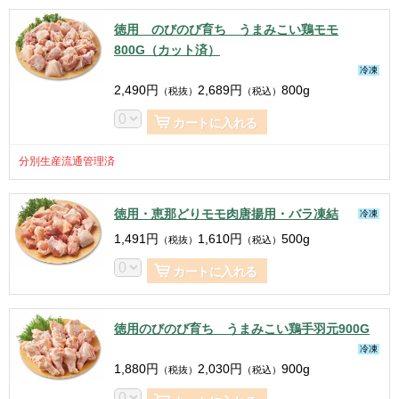
徳用 のびのび育ち うまみこい鶏モモ
800G（カット済）
冷凍
2,490
円
2,689
円
800g
（税抜）
（税込）
カートに入れる
分別生産流通管理済
徳用・恵那どりモモ肉唐揚用・バラ凍結
冷凍
1,491
円
1,610
円
500g
（税抜）
（税込）
カートに入れる
徳用のびのび育ち うまみこい鶏手羽元900G
冷凍
1,880
円
2,030
円
900g
（税抜）
（税込）