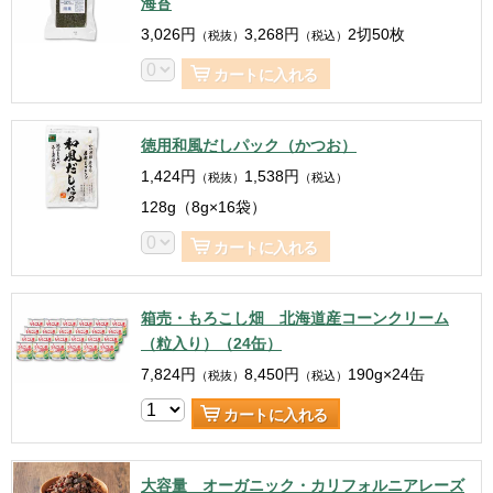
海苔
3,026
円
3,268
円
2切50枚
（税抜）
（税込）
カートに入れる
徳用和風だしパック（かつお）
1,424
円
1,538
円
（税抜）
（税込）
128g（8g×16袋）
カートに入れる
箱売・もろこし畑 北海道産コーンクリーム
（粒入り）（24缶）
7,824
円
8,450
円
190g×24缶
（税抜）
（税込）
カートに入れる
大容量 オーガニック・カリフォルニアレーズ