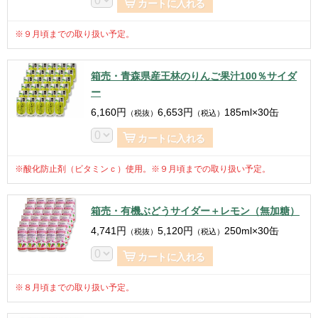
カートに入れる
※９月頃までの取り扱い予定。
箱売・青森県産王林のりんご果汁100％サイダ
ー
6,160
円
6,653
円
185ml×30缶
（税抜）
（税込）
カートに入れる
※酸化防止剤（ビタミンｃ）使用。※９月頃までの取り扱い予定。
箱売・有機ぶどうサイダー＋レモン（無加糖）
4,741
円
5,120
円
250ml×30缶
（税抜）
（税込）
カートに入れる
※８月頃までの取り扱い予定。