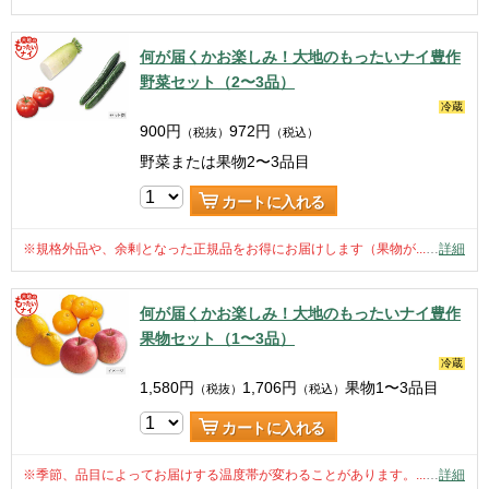
何が届くかお楽しみ！大地のもったいナイ豊作
野菜セット（2〜3品）
冷蔵
900
円
972
円
（税抜）
（税込）
野菜または果物2〜3品目
カートに入れる
※規格外品や、余剰となった正規品をお得にお届けします（果物が...
…
詳細
何が届くかお楽しみ！大地のもったいナイ豊作
果物セット（1〜3品）
冷蔵
1,580
円
1,706
円
果物1〜3品目
（税抜）
（税込）
カートに入れる
※季節、品目によってお届けする温度帯が変わることがあります。...
…
詳細