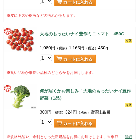
カートに入れる
※皮にキズや樹液などの汚れがあります。
大地のもったいナイ豊作ミニトマト 450G
冷蔵
1,080
円
1,166
円
450g
（税抜）
（税込）
カートに入れる
※丸い品種か細長い品種のどちらかをお届けします。
何が届くかお楽しみ！大地のもったいナイ豊作
野菜（1品）
冷蔵
300
円
324
円
野菜1品目
（税抜）
（税込）
カートに入れる
※規格外品や、余剰となった正規品をお得にお届けします。※季節...
…
詳細