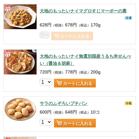
大地のもったいナイマグロすじマーボーの素
冷凍
628
円
678
円
170g
（税抜）
（税込）
カートに入れる
大地のもったいナイ無選別国産うるち米せんべ
い（醤油＆胡麻）
720
円
778
円
200g
（税抜）
（税込）
カートに入れる
サラのふぞろいプチパン
冷蔵
600
円
648
円
10コ
（税抜）
（税込）
カートに入れる