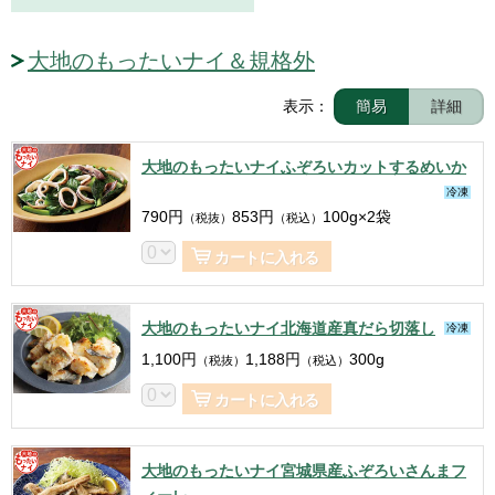
大地のもったいナイ＆規格外
表示：
簡易
詳細
大地のもったいナイふぞろいカットするめいか
冷凍
790
円
853
円
100g×2袋
（税抜）
（税込）
カートに入れる
大地のもったいナイ北海道産真だら切落し
冷凍
1,100
円
1,188
円
300g
（税抜）
（税込）
カートに入れる
大地のもったいナイ宮城県産ふぞろいさんまフ