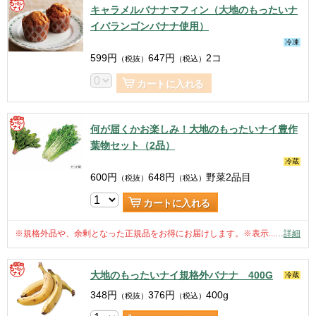
キャラメルバナナマフィン（大地のもったいナ
イバランゴンバナナ使用）
冷凍
599
円
647
円
2コ
（税抜）
（税込）
カートに入れる
何が届くかお楽しみ！大地のもったいナイ豊作
葉物セット（2品）
冷蔵
600
円
648
円
野菜2品目
（税抜）
（税込）
カートに入れる
※規格外品や、余剰となった正規品をお得にお届けします。※表示...
…
詳細
大地のもったいナイ規格外バナナ 400G
冷蔵
348
円
376
円
400g
（税抜）
（税込）