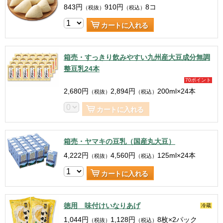
843
円
910
円
8コ
（税抜）
（税込）
カートに入れる
箱売・すっきり飲みやすい九州産大豆成分無調
整豆乳24本
70ポイント
2,680
円
2,894
円
200ml×24本
（税抜）
（税込）
カートに入れる
箱売・ヤマキの豆乳（国産丸大豆）
4,222
円
4,560
円
125ml×24本
（税抜）
（税込）
カートに入れる
徳用 味付けいなりあげ
冷蔵
1,044
円
1,128
円
8枚×2パック
（税抜）
（税込）