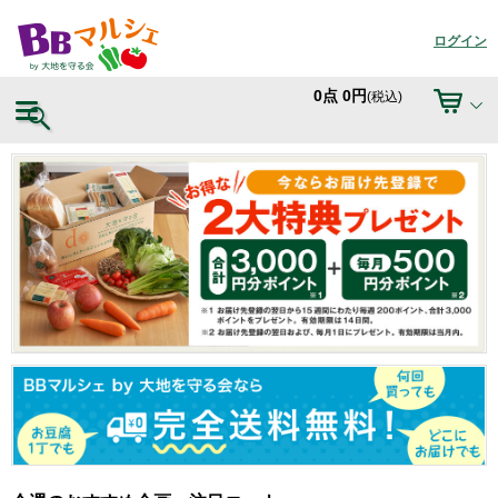
ログイン
0
点
0
円
(税込)