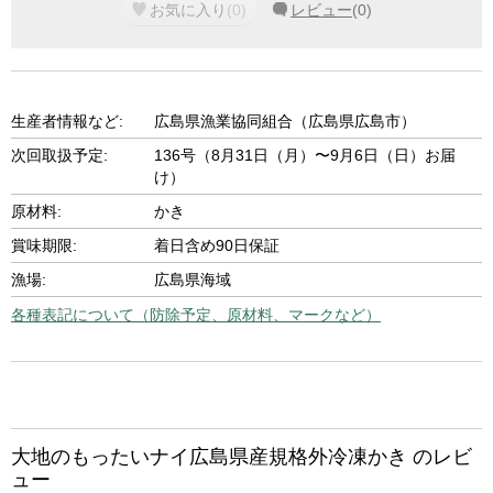
お気に入り
(
0
)
レビュー
(
0
)
生産者情報など:
広島県漁業協同組合（広島県広島市）
次回取扱予定:
136号（8月31日（月）〜9月6日（日）お届
け）
原材料:
かき
賞味期限:
着日含め90日保証
漁場:
広島県海域
各種表記について（防除予定、原材料、マークなど）
大地のもったいナイ広島県産規格外冷凍かき のレビ
ュー