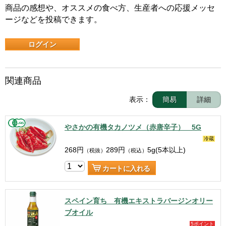
商品の感想や、オススメの食べ方、生産者への応援メッセ
ージなどを投稿できます。
ログイン
関連商品
表示：
簡易
詳細
やさかの有機タカノツメ（赤唐辛子） 5G
冷蔵
268
円
289
円
5g(5本以上)
（税抜）
（税込）
カートに入れる
スペイン育ち 有機エキストラバージンオリー
ブオイル
5ポイント