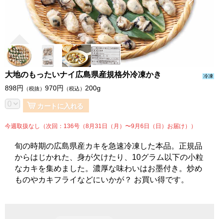
大地のもったいナイ広島県産規格外冷凍かき
冷凍
898
円
970
円
200g
（税抜）
（税込）
カートに入れる
今週取扱なし（次回：136号（8月31日（月）〜9月6日（日）お届け））
旬の時期の広島県産カキを急速冷凍した本品。正規品
からはじかれた、身が欠けたり、10グラム以下の小粒
なカキを集めました。濃厚な味わいはお墨付き。炒め
ものやカキフライなどにいかが？ お買い得です。