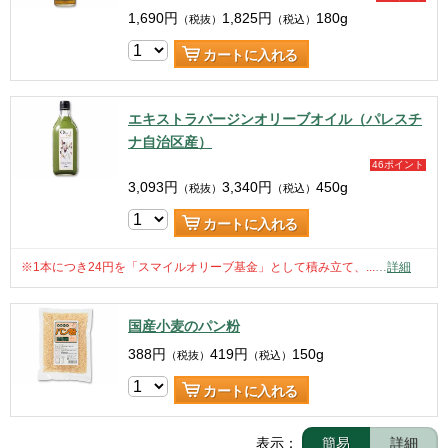
1,690
円
1,825
円
180g
（税抜）
（税込）
カートに入れる
エキストラバージンオリーブオイル（パレスチ
ナ自治区産）
46ポイント
3,093
円
3,340
円
450g
（税抜）
（税込）
カートに入れる
※1本につき24円を「スマイルオリーブ基金」として積み立て、...
…
詳細
国産小麦のパン粉
388
円
419
円
150g
（税抜）
（税込）
カートに入れる
表示：
簡易
詳細