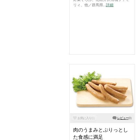
リィ、他／群馬県...
詳細
お気に入り
(
1
)
レビュー
(
0
)
肉のうまみとぷりっとし
た食感に満足