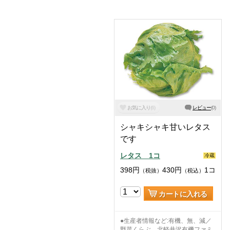
お気に入り
(
6
)
レビュー
(
0
)
シャキシャキ甘いレタス
です
レタス 1コ
冷蔵
398
円
430
円
1コ
（税抜）
（税込）
カートに入れる
●生産者情報など:有機、無、減／
野菜くらぶ、北軽井沢有機ファミ