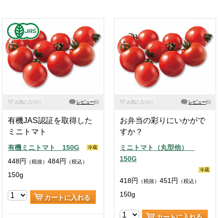
お気に入り
(
0
)
レビュー
(
0
)
お気に入り
(
1
)
レビュー
(
0
)
有機JAS認証を取得した
お弁当の彩りにいかがで
ミニトマト
すか？
有機ミニトマト 150G
ミニトマト（丸型他）
冷蔵
150G
448
円
484
円
（税抜）
（税込）
冷蔵
150g
418
円
451
円
（税抜）
（税込）
150g
カートに入れる
カートに入れる