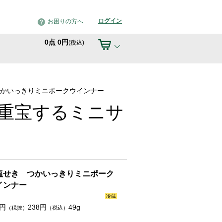
ログイン
お困りの方へ
0
点
0
円
(税込)
かいっきりミニポークウインナー
重宝するミニサ
塩せき つかいっきりミニポーク
インナー
冷蔵
円
238
円
49g
（税抜）
（税込）