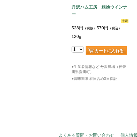
丹沢ハム工房 粗挽ウインナ
ー
冷蔵
528
円
570
円
（税抜）
（税込）
120g
カートに入れる
●生産者情報など:丹沢農場（神奈
川県愛川町）
●賞味期限:着日含め3日保証
よくある質問・お問い合わせ
個人情