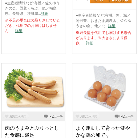
●生産者情報など:有機／佐久ゆう
きの会、野菜くらぶ、他／福島
県、長野県、茨城県...
詳細
●生産者情報など:有機、無、減／
※不足の場合は欠品とさせていた
阿部豊、おきたま興農舎、佐久ゆ
だき、代用でのお届けはしませ
うきの会、他／北...
詳細
ん...
…
詳細
※細長型を代用でお届けする場合
があります。※大きさにより個
数...
…
詳細
お気に入り
(
0
)
レビュー
(
0
)
お気に入り
(
7
)
レビュー
(
0
)
肉のうまみとぷりっとし
よく運動して育った健や
た食感に満足
かな鶏の卵です