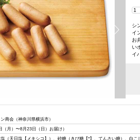
シ
イ
お
い
イ
ウン商会（神奈川県横浜市）
7日（月）〜8月23日（日）お届け）
塩（天日塩【メキシコ】）、砂糖（きび糖【*】、てんさい糖）、白こ