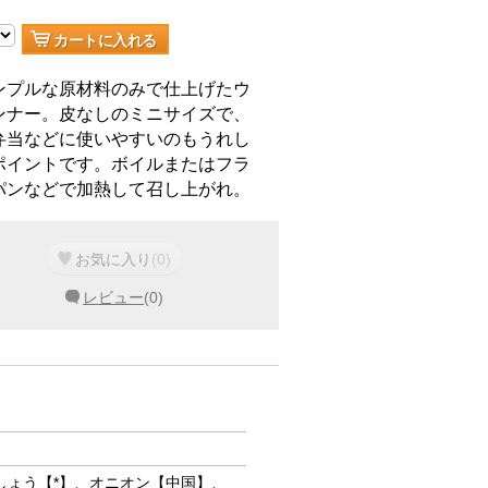
カートに入れる
ンプルな原材料のみで仕上げたウ
ンナー。皮なしのミニサイズで、
弁当などに使いやすいのもうれし
ポイントです。ボイルまたはフラ
パンなどで加熱して召し上がれ。
お気に入り
(
0
)
レビュー
(
0
)
しょう【*】、オニオン【中国】、