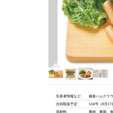
生産者情報など:
鎌倉ハムクラ
次回取扱予定:
134号（8月1
原材料:
豚肉、豚脂、食