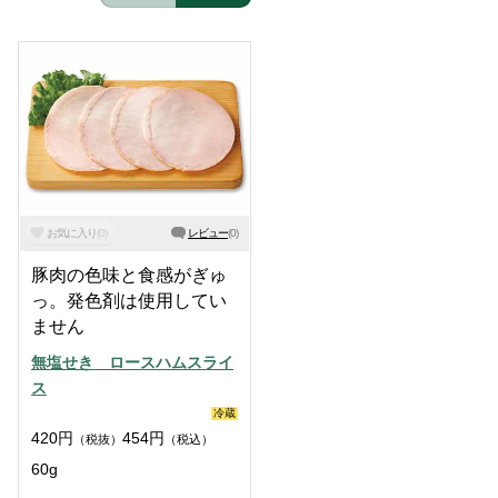
お気に入り
(
0
)
レビュー
(
0
)
豚肉の色味と食感がぎゅ
っ。発色剤は使用してい
ません
無塩せき ロースハムスライ
ス
冷蔵
420
円
454
円
（税抜）
（税込）
60g