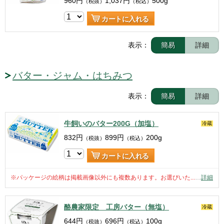
960
円
1,037
円
500g
（税抜）
（税込）
カートに入れる
表示：
簡易
詳細
バター・ジャム・はちみつ
表示：
簡易
詳細
牛飼いのバター200G（加塩）
冷蔵
832
円
899
円
200g
（税抜）
（税込）
カートに入れる
※パッケージの絵柄は掲載画像以外にも複数あります。お選びいた...
…
詳細
酪農家限定 工房バター（無塩）
冷蔵
644
円
696
円
100g
（税抜）
（税込）