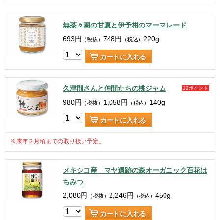
無茶々園の甘夏と伊予柑のマーマレード
693
円
748
円
220g
（税抜）
（税込）
カートに入れる
久津間さんと仲間たちの桃ジャム
12ポイント
980
円
1,058
円
140g
（税抜）
（税込）
カートに入れる
※来年２月頃までの取り扱い予定。
メキシコ産 マヤ遺跡の森オーガニック百花は
ちみつ
2,080
円
2,246
円
450g
（税抜）
（税込）
カートに入れる