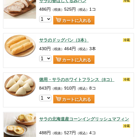
サラの香ばしくるみパン
冷蔵
486
円
525
円
1コ
（税抜）
（税込）
カートに入れる
サラのドッグパン（3本）
冷蔵
430
円
464
円
3本
（税抜）
（税込）
カートに入れる
徳用・サラのホワイトフランス（8コ）
冷蔵
843
円
910
円
8コ
（税抜）
（税込）
カートに入れる
サラの北海道産コーンイングリッシュマフィン
冷蔵
488
円
527
円
4コ
（税抜）
（税込）