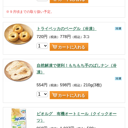
※９月頃までの取り扱い予定。
トライベッカのベーグル（冷凍）
冷凍
720
円
778
円
3コ
（税抜）
（税込）
カートに入れる
自然解凍で便利！もちもち手のばしナン（冷
凍）
冷凍
554
円
598
円
210g(3枚)
（税抜）
（税込）
カートに入れる
ビオルグ 有機オートミール（クイックオー
ツ）