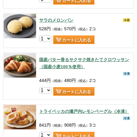
カートに入れる
サラのメロンパン
冷蔵
528
円
570
円
2コ
（税抜）
（税込）
カートに入れる
国産バター香るサクサク焼きたてクロワッサン
（国産小麦100％使用）
冷凍
444
円
480
円
2コ
（税抜）
（税込）
カートに入れる
トライベッカの瀬戸内レモンベーグル（冷凍）
冷凍
841
円
908
円
3コ
（税抜）
（税込）
カートに入れる