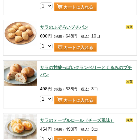
カートに入れる
サラのふぞろいプチパン
冷蔵
600
円
648
円
10コ
（税抜）
（税込）
カートに入れる
サラの甘酸っぱいクランベリーとくるみのプチ
パン
冷蔵
498
円
538
円
3コ
（税抜）
（税込）
カートに入れる
サラのテーブルロール（チーズ風味）
冷蔵
454
円
490
円
3コ
（税抜）
（税込）