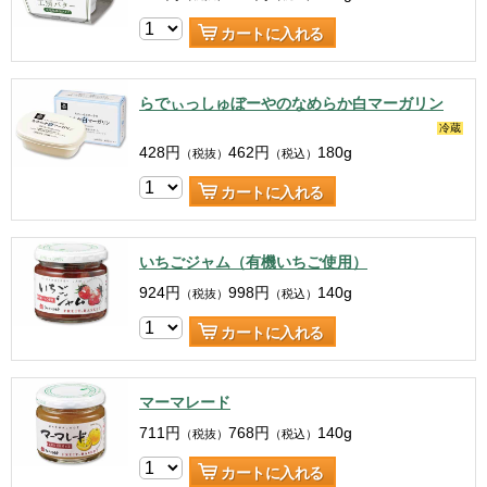
カートに入れる
らでぃっしゅぼーやのなめらか白マーガリン
冷蔵
428
円
462
円
180g
（税抜）
（税込）
カートに入れる
いちごジャム（有機いちご使用）
924
円
998
円
140g
（税抜）
（税込）
カートに入れる
マーマレード
711
円
768
円
140g
（税抜）
（税込）
カートに入れる