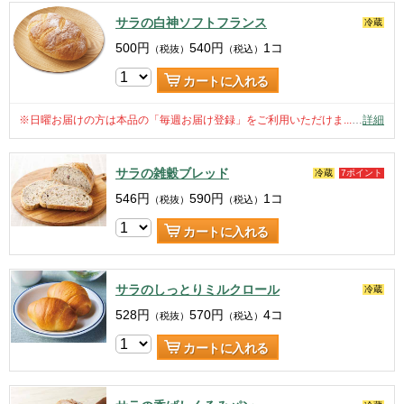
サラの白神ソフトフランス
冷蔵
500
円
540
円
1コ
（税抜）
（税込）
カートに入れる
※日曜お届けの方は本品の「毎週お届け登録」をご利用いただけま...
…
詳細
サラの雑穀ブレッド
冷蔵
7ポイント
546
円
590
円
1コ
（税抜）
（税込）
カートに入れる
サラのしっとりミルクロール
冷蔵
528
円
570
円
4コ
（税抜）
（税込）
カートに入れる