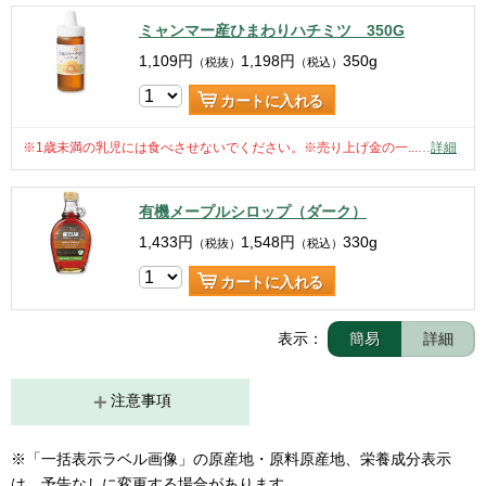
ミャンマー産ひまわりハチミツ 350G
1,109
円
1,198
円
350g
（税抜）
（税込）
カートに入れる
※1歳未満の乳児には食べさせないでください。※売り上げ金の一...
…
詳細
有機メープルシロップ（ダーク）
1,433
円
1,548
円
330g
（税抜）
（税込）
カートに入れる
表示：
簡易
詳細
注意事項
※「一括表示ラベル画像」の原産地・原料原産地、栄養成分表示
は、予告なしに変更する場合があります。
