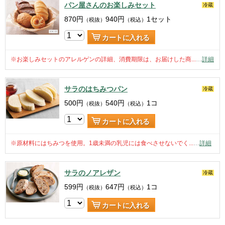
パン屋さんのお楽しみセット
冷蔵
870
円
940
円
1セット
（税抜）
（税込）
カートに入れる
※お楽しみセットのアレルゲンの詳細、消費期限は、お届けした商...
…
詳細
サラのはちみつパン
冷蔵
500
円
540
円
1コ
（税抜）
（税込）
カートに入れる
※原材料にはちみつを使用。1歳未満の乳児には食べさせないでく...
…
詳細
サラのノアレザン
冷蔵
599
円
647
円
1コ
（税抜）
（税込）
カートに入れる