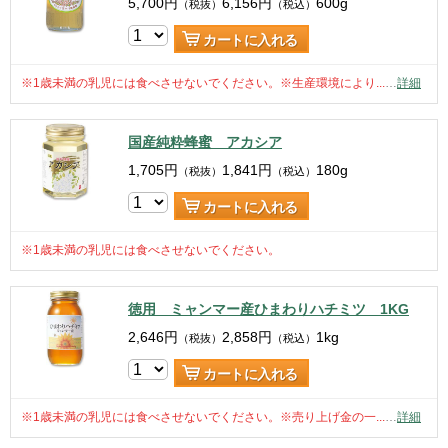
5,700
円
6,156
円
600g
（税抜）
（税込）
カートに入れる
※1歳未満の乳児には食べさせないでください。※生産環境により...
…
詳細
国産純粋蜂蜜 アカシア
1,705
円
1,841
円
180g
（税抜）
（税込）
カートに入れる
※1歳未満の乳児には食べさせないでください。
徳用 ミャンマー産ひまわりハチミツ 1KG
2,646
円
2,858
円
1kg
（税抜）
（税込）
カートに入れる
※1歳未満の乳児には食べさせないでください。※売り上げ金の一...
…
詳細