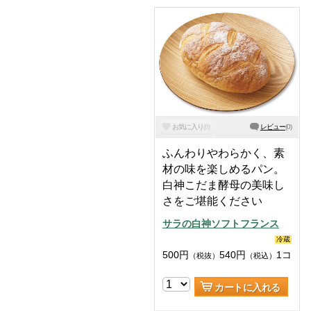
お気に入り
(
6
)
レビュー
(
0
)
ふんわりやわらかく、素
材の味を楽しめるパン。
白神こだま酵母の美味し
さをご堪能ください
サラの白神ソフトフランス
冷蔵
500
円
540
円
1コ
（税抜）
（税込）
カートに入れる