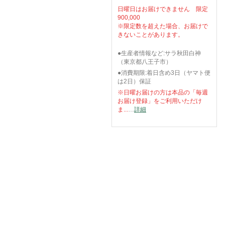
日曜日はお届けできません
限定
900,000
※限定数を超えた場合、お届けで
きないことがあります。
●生産者情報など:サラ秋田白神
（東京都八王子市）
●消費期限:着日含め3日（ヤマト便
は2日）保証
※日曜お届けの方は本品の「毎週
お届け登録」をご利用いただけ
ま...
…
詳細