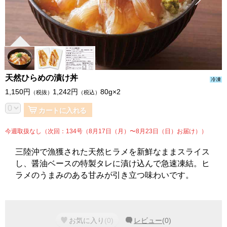
天然ひらめの漬け丼
冷凍
1,150
円
1,242
円
80g×2
（税抜）
（税込）
カートに入れる
今週取扱なし（次回：134号（8月17日（月）〜8月23日（日）お届け））
三陸沖で漁獲された天然ヒラメを新鮮なままスライス
し、醤油ベースの特製タレに漬け込んで急速凍結。ヒ
ラメのうまみのある甘みが引き立つ味わいです。
お気に入り
(
0
)
レビュー
(
0
)