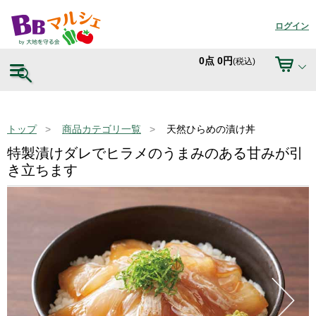
ログイン
0
点
0
円
(税込)
トップ
商品カテゴリ一覧
天然ひらめの漬け丼
特製漬けダレでヒラメのうまみのある甘みが引
き立ちます