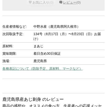
お気に入り
(
0
)
レビュー
(
0
)
生産者情報など:
中野水産（鹿児島県阿久根市）
次回取扱予定:
134号（8月17日（月）〜8月23日（日）お届
け）
原材料:
まあじ
賞味期限:
着日含め30日保証
漁場:
鹿児島県
各種表記について（防除予定、原材料、マークなど）
鹿児島県産あじ刺身 のレビュー
商品の感想や、オススメの食べ方、生産者への応援メッセ