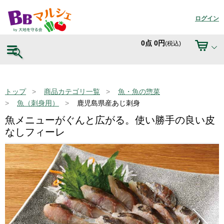
ログイン
0
点
0
円
(税込)
トップ
商品カテゴリ一覧
魚・魚の惣菜
魚（刺身用）
鹿児島県産あじ刺身
魚メニューがぐんと広がる。使い勝手の良い皮
なしフィーレ