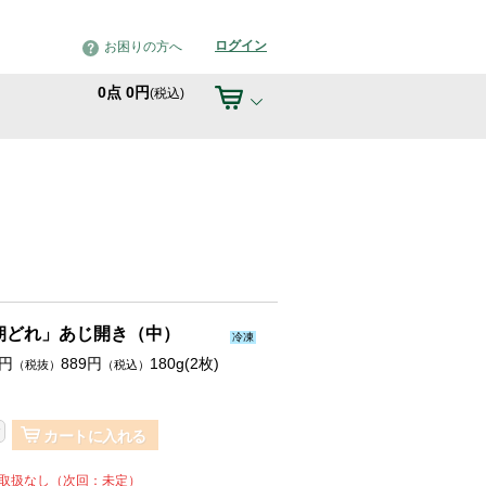
ログイン
お困りの方へ
0
点
0
円
(税込)
朝どれ」あじ開き（中）
冷凍
円
889
円
180g(2枚)
（税抜）
（税込）
カートに入れる
週取扱なし（次回：未定）