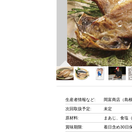
生産者情報など:
岡富商店（島
次回取扱予定:
未定
原材料:
まあじ、食塩
賞味期限:
着日含め30日