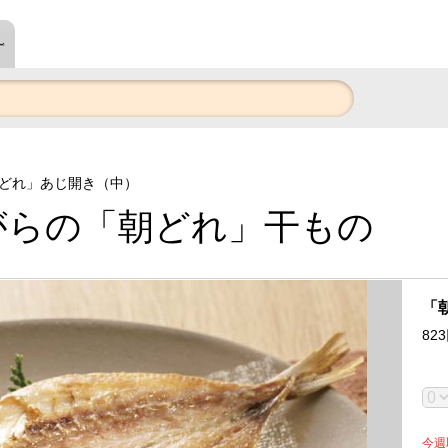
～
どれ」あじ開き（中）
がらの「朝どれ」干もの
「
823
今