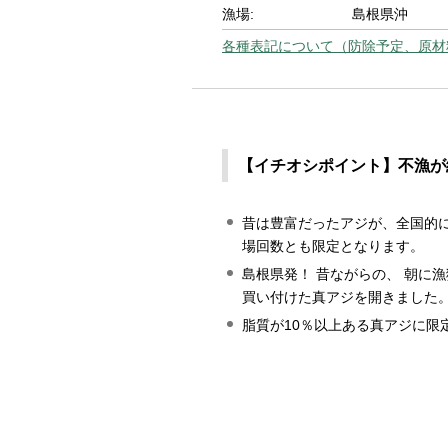
漁場:
島根県沖
各種表記について（防除予定、原材
【イチオシポイント】不漁が
昔は豊富だったアジが、全国的
場回数とも限定となります。
島根県発！ 昔ながらの、 朝に
買い付けた真アジを開きました
脂質が10％以上ある真アジに限