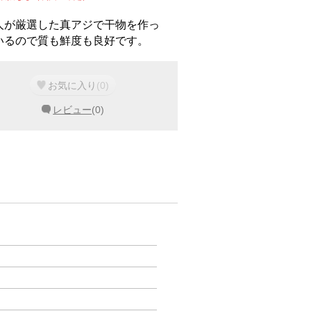
人が厳選した真アジで干物を作っ
いるので質も鮮度も良好です。
お気に入り
(
0
)
レビュー
(
0
)