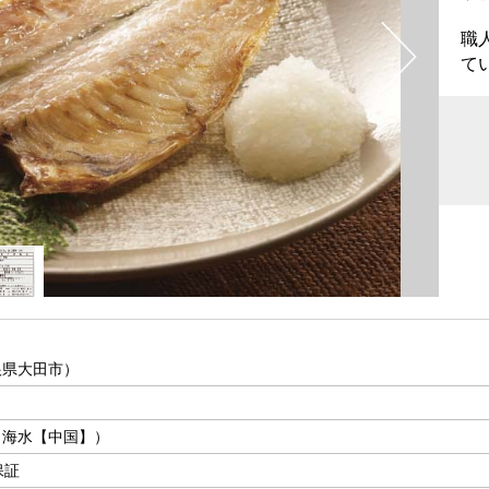
職
て
根県大田市）
（海水【中国】）
保証