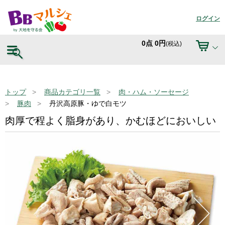
ログイン
0
点
0
円
(税込)
トップ
商品カテゴリ一覧
肉・ハム・ソーセージ
豚肉
丹沢高原豚・ゆで白モツ
肉厚で程よく脂身があり、かむほどにおいしい