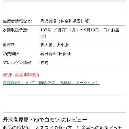
生産者情報など:
丹沢農場（神奈川県愛川町）
次回取扱予定:
137号（9月7日（月）〜9月13日（日）お届
け）
原材料:
豚大腸、豚小腸
消費期限:
着日含め2日保証
アレルゲン情報:
豚肉
分別生産流通管理済
各種表記について（防除予定、原材料、マークなど）
丹沢高原豚・ゆで白モツ のレビュー
商品の感想や、オススメの食べ方、生産者への応援メッセ