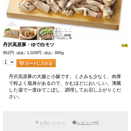
丹沢高原豚・ゆで白モツ
冷蔵
952
円
1,028
円
300g
（税抜）
（税込）
カートに入れる
丹沢高原豚の大腸と小腸です。くさみも少なく、肉厚
で程よく脂身があるので、かむほどにおいしい。沸騰
した湯で一度ゆでこぼし、調理してお召し上がりくだ
さい。
お気に入り
(
0
)
レビュー
(
0
)