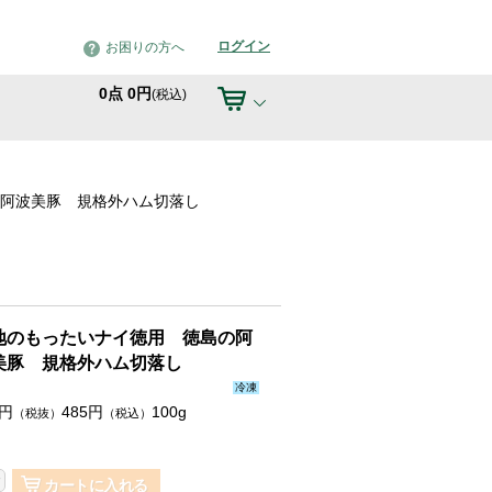
ログイン
お困りの方へ
0
点
0
円
(税込)
阿波美豚 規格外ハム切落し
地のもったいナイ徳用 徳島の阿
美豚 規格外ハム切落し
冷凍
円
485
円
100g
（税抜）
（税込）
カートに入れる