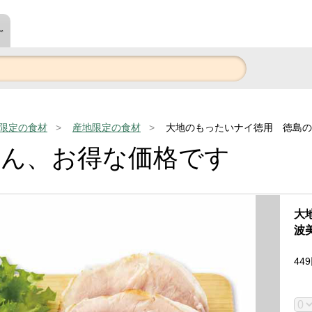
～
限定の食材
産地限定の食材
大地のもったいナイ徳用 徳島の
ぶん、お得な価格です
大
波
449