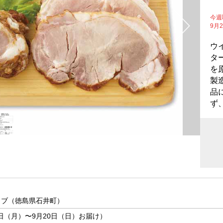
今週
9月
ウ
タ
を
製
品
ず
ラブ（徳島県石井町）
4日（月）〜9月20日（日）お届け）