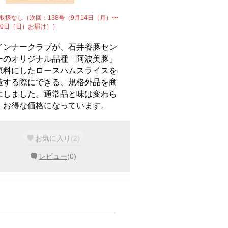
取扱なし（次回：138号（9月14日（月）〜
20日（日）お届け））
インナークラブが、石井養豚セン
ーのオリジナル品種「阿波美豚」
原料にしたロースハムスライスを
造する際にできる、規格外品を商
にしました。通常品と味は変わら
、お得な価格になっています。
お気に入り
(
2
)
レビュー
(
0
)