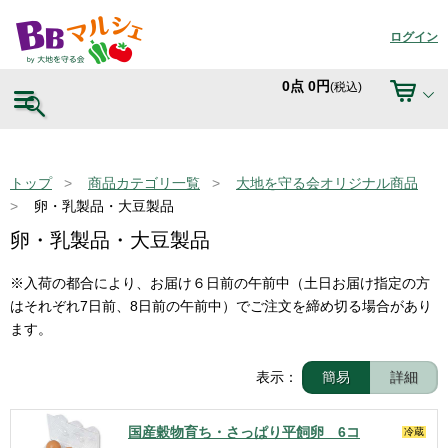
ログイン
0
点
0
円
(税込)
トップ
商品カテゴリ一覧
大地を守る会オリジナル商品
卵・乳製品・大豆製品
卵・乳製品・大豆製品
※入荷の都合により、お届け６日前の午前中（土日お届け指定の方
はそれぞれ7日前、8日前の午前中）でご注文を締め切る場合があり
表示：
簡易
詳細
国産穀物育ち・さっぱり平飼卵 6コ
冷蔵