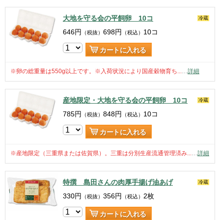
大地を守る会の平飼卵 10コ
冷蔵
646
円
698
円
10コ
（税抜）
（税込）
カートに入れる
※卵の総重量は550g以上です。※入荷状況により国産穀物育ち...
…
詳細
産地限定・大地を守る会の平飼卵 10コ
冷蔵
785
円
848
円
10コ
（税抜）
（税込）
カートに入れる
※産地限定（三重県または佐賀県）。三重は分別生産流通管理済み...
…
詳細
特撰 島田さんの肉厚手揚げ油あげ
冷蔵
330
円
356
円
2枚
（税抜）
（税込）
カートに入れる