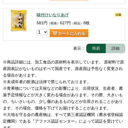
味付けいなりあげ
冷蔵
581
円
627
円
8枚
（税抜）
（税込）
カートに入れる
表示：
簡易
詳細
※商品詳細には、加工食品の原材料を表示しています。 原材料で原
産国表記がないものはすべて国産です。原産国は予告なく変更され
る場合があります。

※未成年者の飲酒は法律で禁じられております。

※青果物については天候などの影響により、出荷状況、生産者、農
薬予定情報などが大きく変わる場合があります。その際、大きいも
の、ちいさいもの、少し傷のあるものなどが出荷されることがあり
ます。その場合、価格を下げてお届けすることがあります。

※大地を守る会の農産物は、すべて第三者認証機関（農水省登録認
定機関）である『アファス認証センター』によって認証を受けてい
ます。
