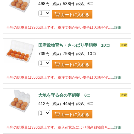
498
円
538
円
6コ
（税抜）
（税込）
カートに入れる
※卵の総重量は330g以上です。※注文数が多い場合は大地を守...
…
詳細
国産穀物育ち・さっぱり平飼卵 10コ
冷蔵
739
円
798
円
10コ
（税抜）
（税込）
カートに入れる
※卵の総重量は550g以上です。※注文数が多い場合は大地を守...
…
詳細
大地を守る会の平飼卵 6コ
冷蔵
412
円
445
円
6コ
（税抜）
（税込）
カートに入れる
※卵の総重量は330g以上です。※入荷状況により国産穀物育ち...
…
詳細