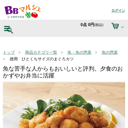
ログイン
0
点
0
円
(税込)
トップ
商品カテゴリ一覧
魚・魚の惣菜
魚の惣菜
徳用 ひとくちサイズのまぐろカツ
魚な苦手な人からもおいしいと評判。夕食のお
かずやお弁当に活躍