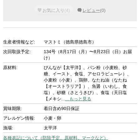
お気に入り
(
4
)
レビュー
(
0
)
生産者情報など:
マストミ（徳島県徳島市）
次回取扱予定:
134号（8月17日（月）〜8月23日（日）お届
け）
原材料:
びんなが【太平洋】、パン粉（小麦粉、砂
糖、イースト、食塩、アセロラピューレ）、
小麦粉（小麦）、鶏卵、なたね油（なたね
【オーストラリア】）、魚醤（いわし、食
塩）、砂糖（さとうきび）、食塩（天日塩
【メキシ
...
…もっと見る
賞味期限:
着日含め90日保証
アレルゲン情報:
小麦・卵
漁場:
太平洋
各種表記について（防除予定、原材料、マークなど）