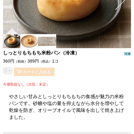
しっとりもちもち米粉パン（冷凍）
冷凍
360
円
389
円
1コ
（税抜）
（税込）
カートに入れる
今週取扱なし（次回：未定）
やさしい甘みとしっとりもちもちの食感が魅力の米粉
パンです。砂糖や塩の量を抑えながら水分を増やして
乾燥を防ぎ、オリーブオイルで風味を出して焼き上げ
ました。