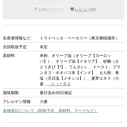
お気に入り
(
0
)
レビュー
(
0
)
生産者情報など:
トライベッカ・ベーカリー（東京都稲城市）
次回取扱予定:
未定
原材料:
米粉、オリーブ油（オリーブ【ヨーロッ
パ】）、オリーブ油【イタリア】、砂糖（さ
とうきび【*】、てんさい）、イースト、プラ
ンタゴ・オオバコ末【インド】、もち粉、食
塩（天日塩【メキシコ】）、麦芽エキス（小
麦
...
…もっと見る
賞味期限:
着日含め30日保証
アレルゲン情報:
小麦
各種表記について（防除予定、原材料、マークなど）