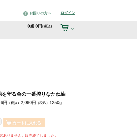
ログイン
お困りの方へ
0
点
0
円
(税込)
地を守る会の一番搾りなたね油
26
円
2,080
円
1250g
（税抜）
（税込）
カートに入れる
訳ありません。販売終了しました。