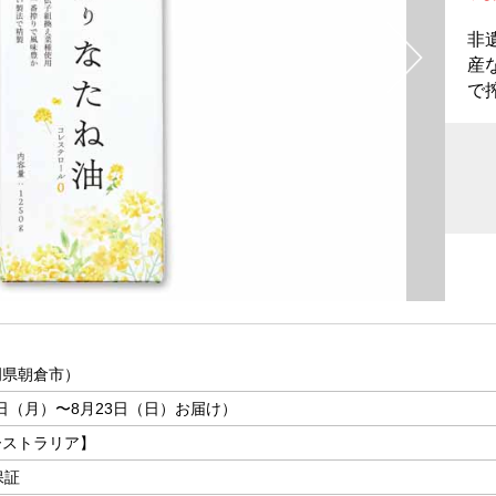
非
産
で
岡県朝倉市）
7日（月）〜8月23日（日）お届け）
ーストラリア】
保証