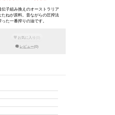
遺伝子組み換えのオーストラリア
なたねが原料。昔ながらの圧搾法
搾った一番搾りの油です。
お気に入り
(
0
)
レビュー
(
0
)