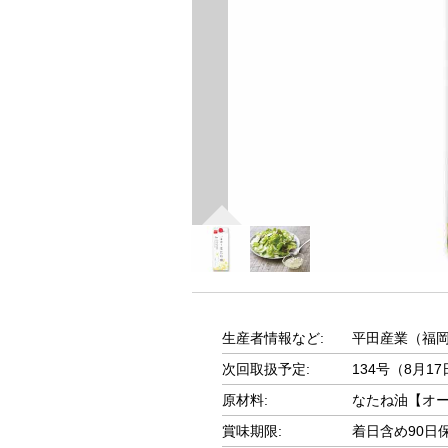
生産者情報など:
平田産業（福
次回取扱予定:
134号（8月1
原材料:
なたね油【オ
賞味期限:
着日含め90日