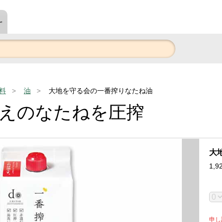
～
料
油
大地を守る会の一番搾りなたね油
えのなたねを圧搾
大
1,9
申し