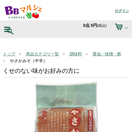
ログイン
0
点
0
円
(税込)
トップ
商品カテゴリ一覧
調味料
醤油・味噌・酢
やさかみそ（中辛）
くせのない味がお好みの方に