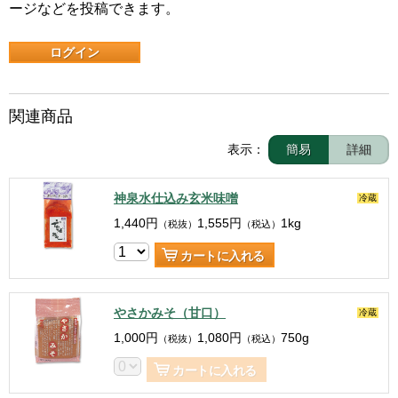
ージなどを投稿できます。
ログイン
関連商品
表示：
簡易
詳細
神泉水仕込み玄米味噌
冷蔵
1,440
円
1,555
円
1kg
（税抜）
（税込）
カートに入れる
やさかみそ（甘口）
冷蔵
1,000
円
1,080
円
750g
（税抜）
（税込）
カートに入れる