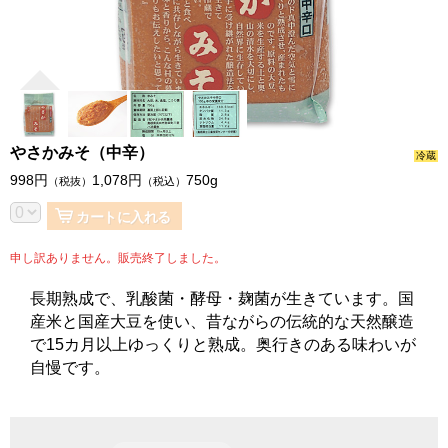
やさかみそ（中辛）
冷蔵
998
円
1,078
円
750g
（税抜）
（税込）
カートに入れる
申し訳ありません。販売終了しました。
長期熟成で、乳酸菌・酵母・麹菌が生きています。国
産米と国産大豆を使い、昔ながらの伝統的な天然醸造
で15カ月以上ゆっくりと熟成。奥行きのある味わいが
自慢です。