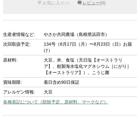
お気に入り
(
4
)
レビュー
(
0
)
生産者情報など:
やさか共同農場（島根県浜田市）
次回取扱予定:
134号（8月17日（月）〜8月23日（日）お届
け）
原材料:
大豆、米、食塩（天日塩【オーストラリ
ア】、粗製海水塩化マグネシウム［にがり］
【オーストラリア】）、こうじ菌
賞味期限:
着日含め90日保証
アレルゲン情報:
大豆
各種表記について（防除予定、原材料、マークなど）