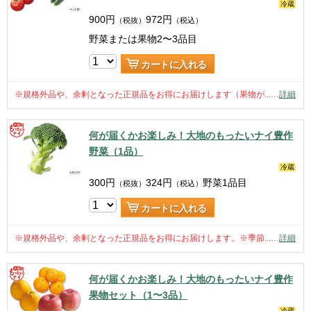
冷蔵
900
円
972
円
（税抜）
（税込）
野菜または果物2〜3品目
カートに入れる
※規格外品や、余剰となった正規品をお得にお届けします（果物が...
…
詳細
何が届くかお楽しみ！大地のもったいナイ豊作
野菜（1品）
冷蔵
300
円
324
円
野菜1品目
（税抜）
（税込）
カートに入れる
※規格外品や、余剰となった正規品をお得にお届けします。※季節...
…
詳細
何が届くかお楽しみ！大地のもったいナイ豊作
果物セット（1〜3品）
冷蔵