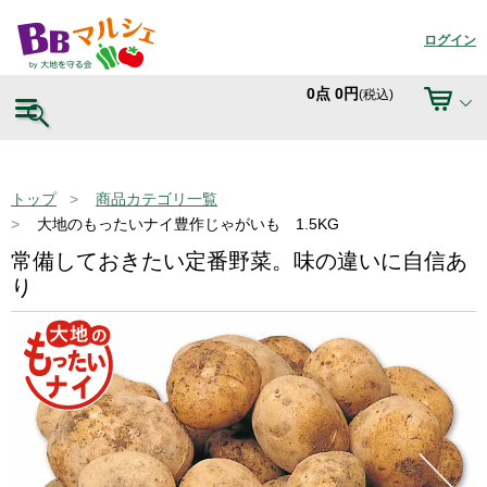
ログイン
0
点
0
円
(税込)
トップ
商品カテゴリ一覧
大地のもったいナイ豊作じゃがいも 1.5KG
常備しておきたい定番野菜。味の違いに自信あ
り