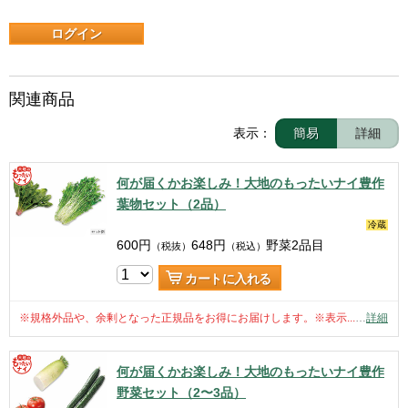
ログイン
関連商品
表示：
簡易
詳細
何が届くかお楽しみ！大地のもったいナイ豊作
葉物セット（2品）
冷蔵
600
円
648
円
野菜2品目
（税抜）
（税込）
カートに入れる
※規格外品や、余剰となった正規品をお得にお届けします。※表示...
…
詳細
何が届くかお楽しみ！大地のもったいナイ豊作
野菜セット（2〜3品）