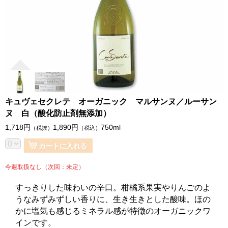
キュヴェセクレテ オーガニック マルサンヌ／ルーサン
ヌ 白（酸化防止剤無添加）
1,718
円
1,890
円
750ml
（税抜）
（税込）
カートに入れる
今週取扱なし（次回：未定）
すっきりした味わいの辛口。柑橘系果実やりんごのよ
うなみずみずしい香りに、生き生きとした酸味。ほの
かに塩気も感じるミネラル感が特徴のオーガニックワ
インです。