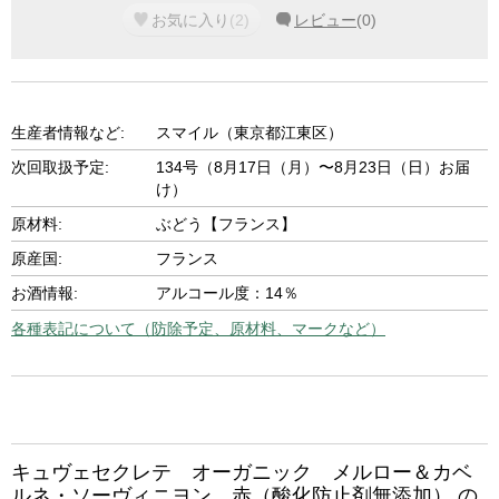
お気に入り
(
2
)
レビュー
(
0
)
生産者情報など:
スマイル（東京都江東区）
次回取扱予定:
134号（8月17日（月）〜8月23日（日）お届
け）
原材料:
ぶどう【フランス】
原産国:
フランス
お酒情報:
アルコール度：14％
各種表記について（防除予定、原材料、マークなど）
キュヴェセクレテ オーガニック メルロー＆カベ
ルネ・ソーヴィニヨン 赤（酸化防止剤無添加） の