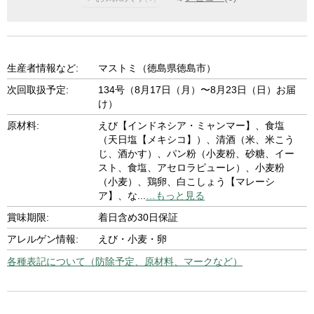
生産者情報など:
マストミ（徳島県徳島市）
次回取扱予定:
134号（8月17日（月）〜8月23日（日）お届
け）
原材料:
えび【インドネシア・ミャンマー】、食塩
（天日塩【メキシコ】）、清酒（米、米こう
じ、酒かす）、パン粉（小麦粉、砂糖、イー
スト、食塩、アセロラピューレ）、小麦粉
（小麦）、鶏卵、白こしょう【マレーシ
ア】、な
...
…もっと見る
賞味期限:
着日含め30日保証
アレルゲン情報:
えび・小麦・卵
各種表記について（防除予定、原材料、マークなど）