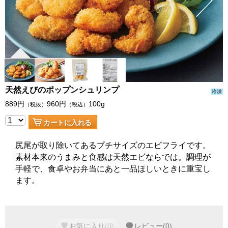
天然えびのポップンシュリンプ
冷凍
889
円
960
円
100g
（税抜）
（税込）
カートに入れる
尻尾が取り除いてあるプチサイズのエビフライです。
素材本来のうまみと食感は天然エビならでは。調理が
手軽で、食卓やお弁当にあと一品ほしいときに重宝し
ます。
お気に入り
(
0
)
レビュー
(
0
)