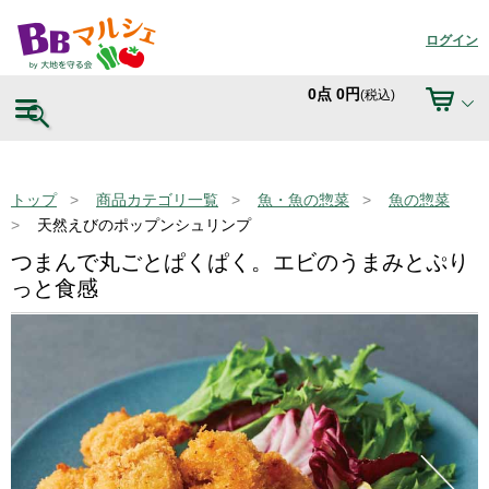
ログイン
0
点
0
円
(税込)
トップ
商品カテゴリ一覧
魚・魚の惣菜
魚の惣菜
天然えびのポップンシュリンプ
つまんで丸ごとぱくぱく。エビのうまみとぷり
っと食感