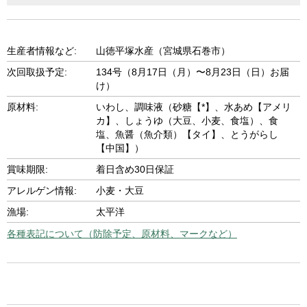
生産者情報など:
山徳平塚水産（宮城県石巻市）
次回取扱予定:
134号（8月17日（月）〜8月23日（日）お届
け）
原材料:
いわし、調味液（砂糖【*】、水あめ【アメリ
カ】、しょうゆ（大豆、小麦、食塩）、食
塩、魚醤（魚介類）【タイ】、とうがらし
【中国】）
賞味期限:
着日含め30日保証
アレルゲン情報:
小麦・大豆
漁場:
太平洋
各種表記について（防除予定、原材料、マークなど）