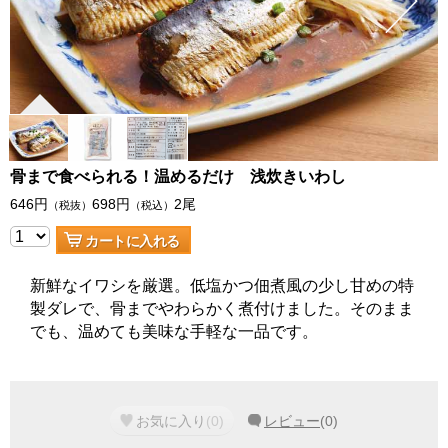
骨まで食べられる！温めるだけ 浅炊きいわし
646
円
698
円
2尾
（税抜）
（税込）
カートに入れる
新鮮なイワシを厳選。低塩かつ佃煮風の少し甘めの特
製ダレで、骨までやわらかく煮付けました。そのまま
でも、温めても美味な手軽な一品です。
お気に入り
(
0
)
レビュー
(
0
)