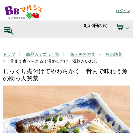
ログイン
0
点
0
円
(税込)
トップ
商品カテゴリ一覧
魚・魚の惣菜
魚の惣菜
骨まで食べられる！温めるだけ 浅炊きいわし
じっくり煮付けてやわらかく。骨まで味わう魚
の助っ人惣菜