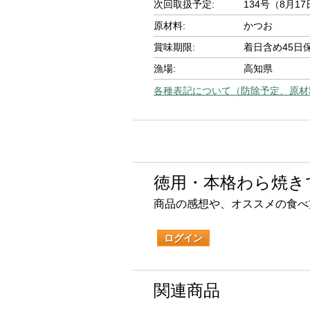
次回取扱予定:
134号（8月1
原材料:
かつお
賞味期限:
着日含め45日
漁場:
高知県
各種表記について（防除予定、原材
徳用・本格わら焼き
商品の感想や、オススメの食べ
ログイン
関連商品