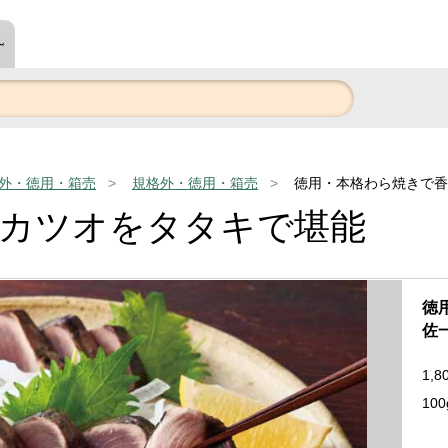
～
外・徳用・箱売
規格外・徳用・箱売
徳用・本格わら焼きで香
りカツオをタタキで堪能
徳
佐
1,8
10