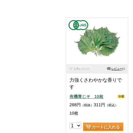
お気に入り
(
2
)
レビュー
(
0
)
力強くさわやかな香りで
す
有機青じそ 10枚
冷蔵
288
円
311
円
（税抜）
（税込）
10枚
カートに入れる