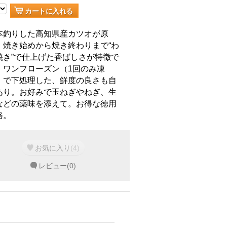
カートに入れる
本釣りした高知県産カツオが原
。焼き始めから焼き終わりまで“わ
焼き”で仕上げた香ばしさが特徴で
。ワンフローズン（1回のみ凍
）で下処理した、鮮度の良さも自
あり。お好みで玉ねぎやねぎ、生
などの薬味を添えて。お得な徳用
格。
お気に入り
(
4
)
レビュー
(
0
)