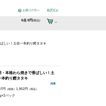
ログイン
お困りの方へ
0
点
0
円
(税込)
ばしい！土佐一本釣り鰹タタキ
用・本格わら焼きで香ばしい！土
一本釣り鰹タタキ
冷凍
07
円
1,952
円
（税抜）
（税込）
0g×2パック