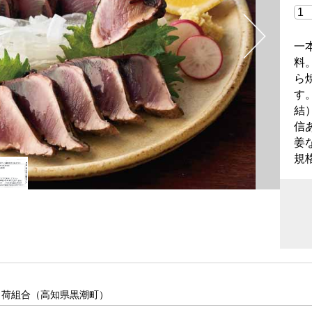
一
料
ら
す
結
信
姜
規
出荷組合（高知県黒潮町）