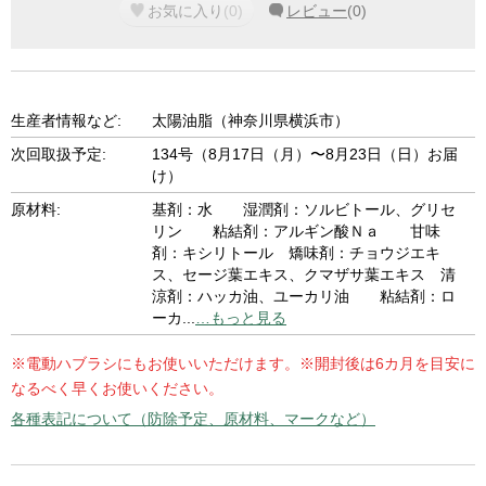
お気に入り
(
0
)
レビュー
(
0
)
生産者情報など:
太陽油脂（神奈川県横浜市）
次回取扱予定:
134号（8月17日（月）〜8月23日（日）お届
け）
原材料:
基剤：水 湿潤剤：ソルビトール、グリセ
リン 粘結剤：アルギン酸Ｎａ 甘味
剤：キシリトール 矯味剤：チョウジエキ
ス、セージ葉エキス、クマザサ葉エキス 清
涼剤：ハッカ油、ユーカリ油 粘結剤：ロ
ーカ
...
…もっと見る
※電動ハブラシにもお使いいただけます。※開封後は6カ月を目安に
なるべく早くお使いください。
各種表記について（防除予定、原材料、マークなど）