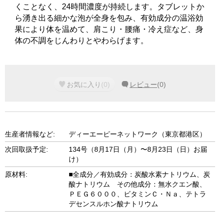
くことなく、24時間濃度が持続します。タブレットか
ら湧き出る細かな泡が全身を包み、有効成分の温浴効
果により体を温めて、肩こり・腰痛・冷え症など、身
体の不調をじんわりとやわらげます。
お気に入り
(
0
)
レビュー
(
0
)
生産者情報など:
ディーエーピーネットワーク（東京都港区）
次回取扱予定:
134号（8月17日（月）〜8月23日（日）お届
け）
原材料:
■全成分／有効成分：炭酸水素ナトリウム、炭
酸ナトリウム その他成分：無水クエン酸、
ＰＥＧ６０００、ビタミンＣ・Ｎａ、テトラ
デセンスルホン酸ナトリウム