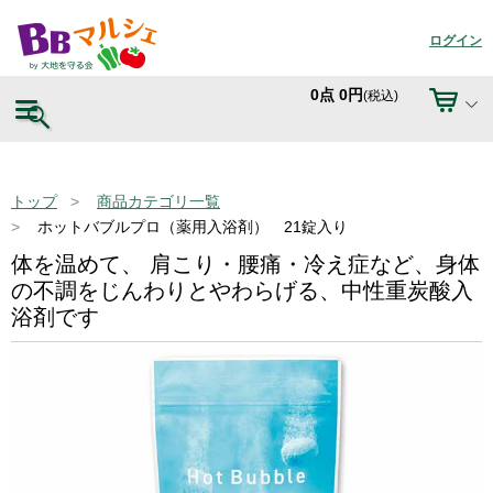
ログイン
0
点
0
円
(税込)
トップ
商品カテゴリ一覧
ホットバブルプロ（薬用入浴剤） 21錠入り
体を温めて、 肩こり・腰痛・冷え症など、身体
の不調をじんわりとやわらげる、中性重炭酸入
浴剤です