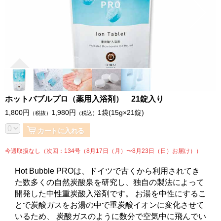
ホットバブルプロ（薬用入浴剤） 21錠入り
1,800
円
1,980
円
1袋(15g×21錠)
（税抜）
（税込）
カートに入れる
今週取扱なし（次回：134号（8月17日（月）〜8月23日（日）お届け））
Hot Bubble PROは、ドイツで古くから利用されてき
た数多くの自然炭酸泉を研究し、独自の製法によって
開発した中性重炭酸入浴剤です。 お湯を中性にするこ
とで炭酸ガスをお湯の中で重炭酸イオンに変化させて
いるため、 炭酸ガスのように数分で空気中に飛んでい