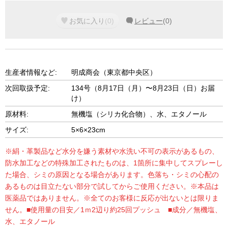
お気に入り
(
0
)
レビュー
(
0
)
生産者情報など:
明成商会（東京都中央区）
次回取扱予定:
134号（8月17日（月）〜8月23日（日）お届
け）
原材料:
無機塩（シリカ化合物）、水、エタノール
サイズ:
5×6×23cm
※絹・革製品など水分を嫌う素材や水洗い不可の表示があるもの、
防水加工などの特殊加工されたものは、1箇所に集中してスプレーし
た場合、シミの原因となる場合があります。色落ち・シミの心配の
あるものは目立たない部分で試してからご使用ください。※本品は
医薬品ではありません。※全てのお客様に反応が出ないとは限りま
せん。■使用量の目安／1ｍ2辺り約25回プッシュ ■成分／無機塩、
水、エタノール