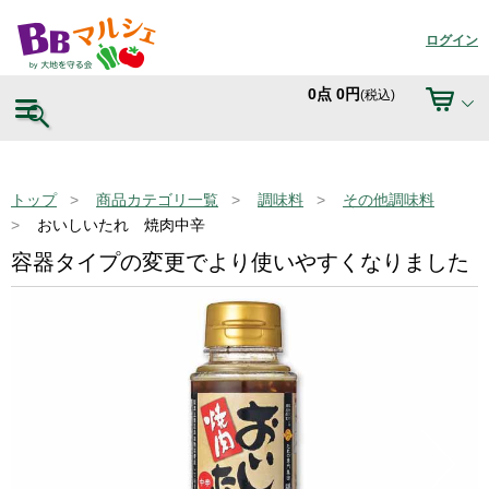
ログイン
0
点
0
円
(税込)
トップ
商品カテゴリ一覧
調味料
その他調味料
おいしいたれ 焼肉中辛
容器タイプの変更でより使いやすくなりました