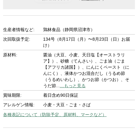
生産者情報など:
鶏林食品（静岡県沼津市）
次回取扱予定:
134号（8月17日（月）〜8月23日（日）お届
け）
原材料:
醤油（大豆、小麦、天日塩【オーストラリ
ア】）、砂糖（てんさい）、ごま油（ごま
【アフリカ諸国】）、にんにくペースト（に
んにく）、液体かつお混合だし（うるめ節
（うるめいわし）、かつお節（かつお）、そ
うだ節
...
…もっと見る
賞味期限:
着日含め90日保証
アレルゲン情報:
小麦・大豆・ごま・さば
各種表記について（防除予定、原材料、マークなど）