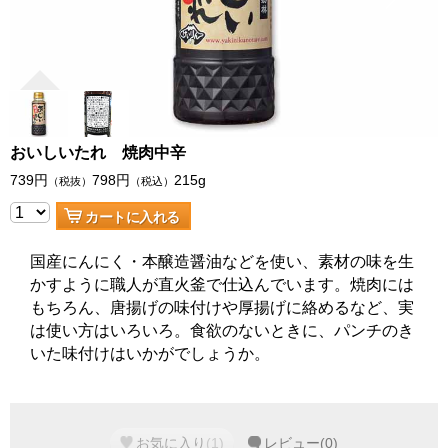
おいしいたれ 焼肉中辛
739
円
798
円
215g
（税抜）
（税込）
カートに入れる
国産にんにく・本醸造醤油などを使い、素材の味を生
かすように職人が直火釜で仕込んでいます。焼肉には
もちろん、唐揚げの味付けや厚揚げに絡めるなど、実
は使い方はいろいろ。食欲のないときに、パンチのき
いた味付けはいかがでしょうか。
お気に入り
(
1
)
レビュー
(
0
)