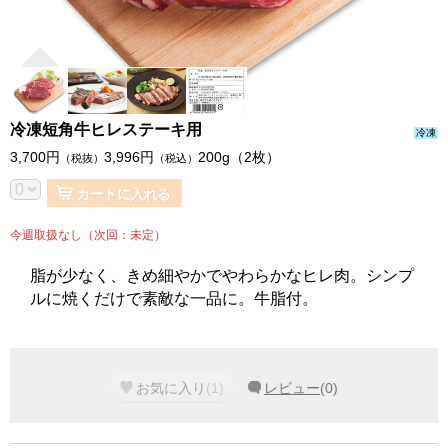
冷凍短角牛ヒレステーキ用
冷凍
3,700
円
3,996
円
200g（2枚）
（税抜）
（税込）
カートに入れる
今週取扱なし（次回：未定）
脂が少なく、きめ細やかでやわらかなヒレ肉。シンプ
ルに焼くだけで素敵な一品に。牛脂付。
お気に入り
(
1
)
レビュー
(
0
)