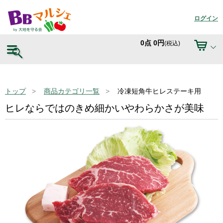
ログイン
0
点
0
円
(税込)
トップ
商品カテゴリ一覧
冷凍短角牛ヒレステーキ用
ヒレならではのきめ細かいやわらかさが美味