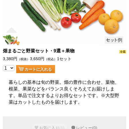
畑まるごと野菜セット・9選＋果物
冷蔵
3,380
円
3,650
円
1セット
（税抜）
（税込）
カートに入れる
暮らしの基本は旬の野菜。畑の豊作に合わせ、葉物、
根菜、果菜などをバランス良くそろえてお届けしま
す。単品で注文するよりお得なセットです。※大型野
菜はカットしたものを届けします。
お気に入り
(
1
)
レビュー
(
0
)