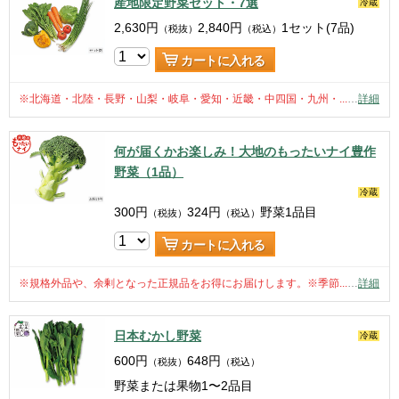
産地限定野菜セット・7選
冷蔵
2,630
円
2,840
円
1セット(7品)
（税抜）
（税込）
カートに入れる
※北海道・北陸・長野・山梨・岐阜・愛知・近畿・中四国・九州・...
…
詳細
何が届くかお楽しみ！大地のもったいナイ豊作
野菜（1品）
冷蔵
300
円
324
円
野菜1品目
（税抜）
（税込）
カートに入れる
※規格外品や、余剰となった正規品をお得にお届けします。※季節...
…
詳細
日本むかし野菜
冷蔵
600
円
648
円
（税抜）
（税込）
野菜または果物1〜2品目