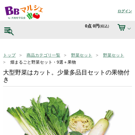
ログイン
0
点
0
円
(税込)
トップ
商品カテゴリ一覧
野菜セット
野菜セット
畑まるごと野菜セット・9選＋果物
大型野菜はカット。少量多品目セットの果物付
き