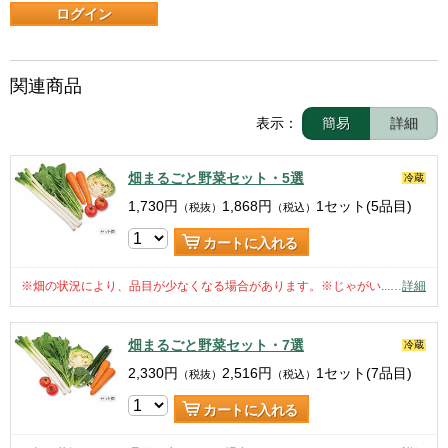
ログイン
関連商品
表示：
簡易
詳細
畑まるごと野菜セット・5選
冷蔵
1,730
円
1,868
円
1セット(5品目)
（税抜）
（税込）
カートに入れる
※畑の状況により、品目が少なくなる場合があります。※じゃがい...
…
詳細
畑まるごと野菜セット・7選
冷蔵
2,330
円
2,516
円
1セット(7品目)
（税抜）
（税込）
カートに入れる