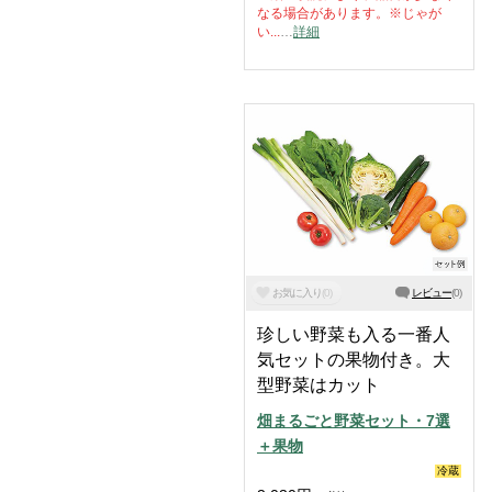
なる場合があります。※じゃが
い...
…
詳細
お気に入り
(
0
)
レビュー
(
0
)
珍しい野菜も入る一番人
気セットの果物付き。大
型野菜はカット
畑まるごと野菜セット・7選
＋果物
冷蔵