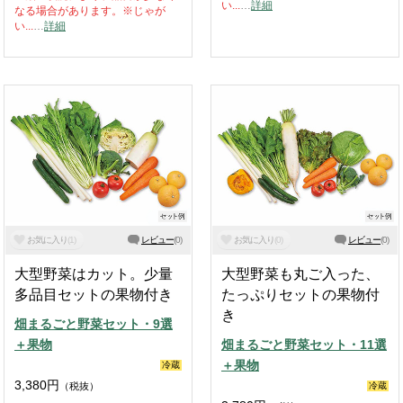
い...
…
詳細
なる場合があります。※じゃが
い...
…
詳細
お気に入り
(
1
)
レビュー
(
0
)
お気に入り
(
0
)
レビュー
(
0
)
大型野菜はカット。少量
大型野菜も丸ご入った、
多品目セットの果物付き
たっぷりセットの果物付
き
畑まるごと野菜セット・9選
＋果物
畑まるごと野菜セット・11選
＋果物
冷蔵
3,380
円
（税抜）
冷蔵