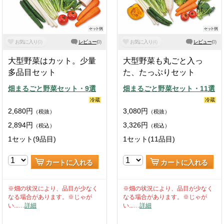
お気に入り
(
0
)
レビュー
(
0
)
お気に入り
(
4
)
レビュー
(
0
)
大型野菜はカット。少量
大型野菜も丸ごと入っ
多品目セット
た、たっぷりセット
畑まるごと野菜セット・9選
畑まるごと野菜セット・11選
冷蔵
冷蔵
2,680
円
3,080
円
（税抜）
（税抜）
2,894
円
3,326
円
（税込）
（税込）
1セット(9品目)
1セット(11品目)
カートに入れる
カートに入れる
※畑の状況により、品目が少なく
※畑の状況により、品目が少なく
なる場合があります。※じゃが
なる場合があります。※じゃが
い...
…
詳細
い...
…
詳細