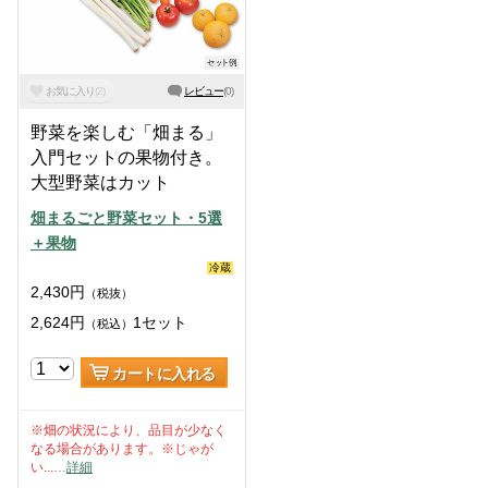
お気に入り
(
2
)
レビュー
(
0
)
野菜を楽しむ「畑まる」
入門セットの果物付き。
大型野菜はカット
畑まるごと野菜セット・5選
＋果物
冷蔵
2,430
円
（税抜）
2,624
円
1セット
（税込）
カートに入れる
※畑の状況により、品目が少なく
なる場合があります。※じゃが
い...
…
詳細