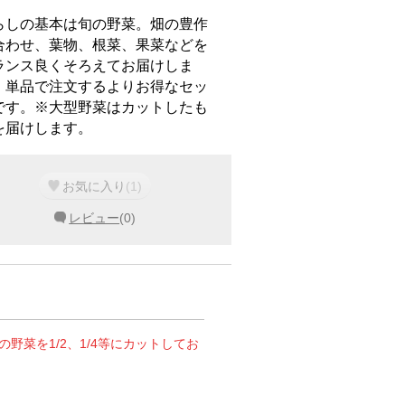
らしの基本は旬の野菜。畑の豊作
合わせ、葉物、根菜、果菜などを
ランス良くそろえてお届けしま
。単品で注文するよりお得なセッ
です。※大型野菜はカットしたも
を届けします。
お気に入り
(
1
)
レビュー
(
0
)
菜を1/2、1/4等にカットしてお