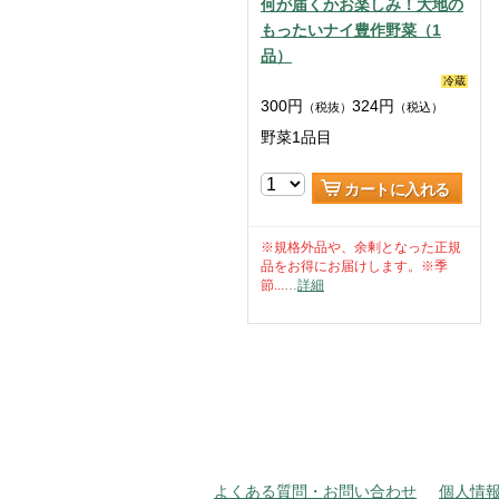
何が届くかお楽しみ！大地の
もったいナイ豊作野菜（1
品）
冷蔵
300
円
324
円
（税抜）
（税込）
野菜1品目
カートに入れる
※規格外品や、余剰となった正規
品をお得にお届けします。※季
節...
…
詳細
よくある質問・お問い合わせ
個人情