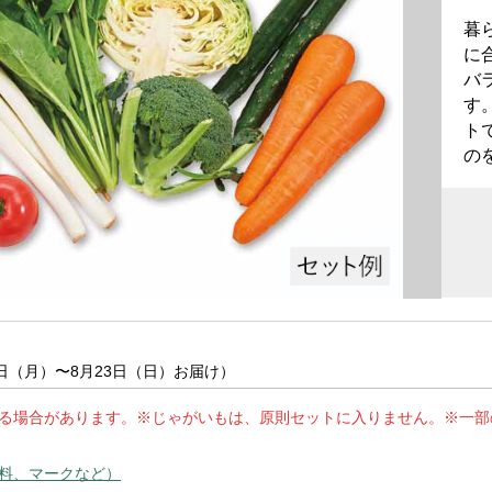
暮
に
バ
す
ト
の
7日（月）〜8月23日（日）お届け）
る場合があります。※じゃがいもは、原則セットに入りません。※一部の野
料、マークなど）