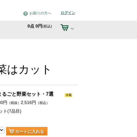
ログイン
お困りの方へ
0
点
0
円
(税込)
菜はカット
まるごと野菜セット・7選
冷蔵
30
円
2,516
円
（税抜）
（税込）
ット(7品目)
カートに入れる