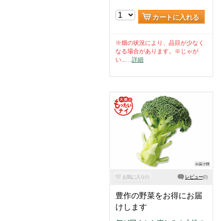
カートに入れる
※畑の状況により、品目が少なく
なる場合があります。※じゃが
い...
…
詳細
お気に入り
(
6
)
レビュー
(
0
)
豊作の野菜をお得にお届
けします