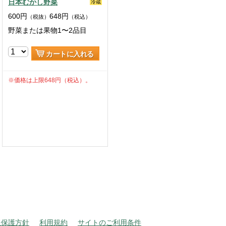
日本むかし野菜
冷蔵
600
円
648
円
（税抜）
（税込）
野菜または果物1〜2品目
カートに入れる
※価格は上限648円（税込）。
報保護方針
利用規約
サイトのご利用条件