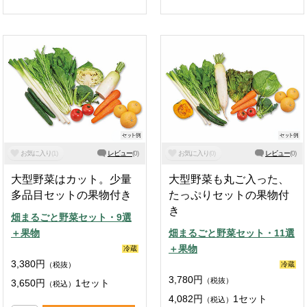
お気に入り
(
1
)
レビュー
(
0
)
お気に入り
(
0
)
レビュー
(
0
)
大型野菜はカット。少量
大型野菜も丸ご入った、
多品目セットの果物付き
たっぷりセットの果物付
き
畑まるごと野菜セット・9選
＋果物
畑まるごと野菜セット・11選
＋果物
冷蔵
3,380
円
（税抜）
冷蔵
3,780
円
（税抜）
3,650
円
1セット
（税込）
4,082
円
1セット
（税込）