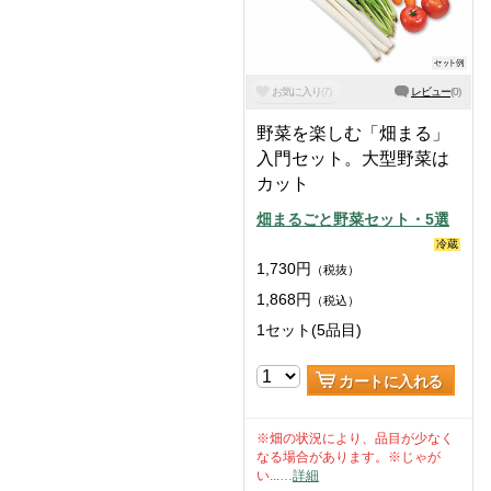
お気に入り
(
7
)
レビュー
(
0
)
野菜を楽しむ「畑まる」
入門セット。大型野菜は
カット
畑まるごと野菜セット・5選
冷蔵
1,730
円
（税抜）
1,868
円
（税込）
1セット(5品目)
カートに入れる
※畑の状況により、品目が少なく
なる場合があります。※じゃが
い...
…
詳細