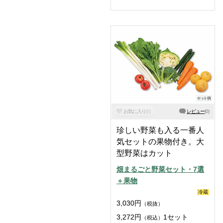
お気に入り
(
0
)
レビュー
(
0
)
珍しい野菜も入る一番人
気セットの果物付き。大
型野菜はカット
畑まるごと野菜セット・7選
＋果物
冷蔵
3,030
円
（税抜）
3,272
円
1セット
（税込）