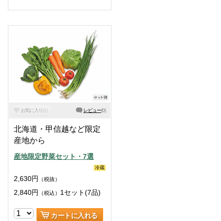
お気に入り
(
1
)
レビュー
(
0
)
北海道・甲信越など限定
産地から
産地限定野菜セット・7選
冷蔵
2,630
円
（税抜）
2,840
円
1セット(7品)
（税込）
カートに入れる