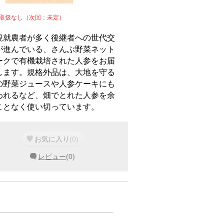
週取扱なし（次回：未定）
規就農者が多く後継者への世代交
が進んでいる、さんぶ野菜ネット
ークで有機栽培された人参をお届
します。規格外品は、大地を守る
の野菜ジュースや人参ケーキにも
われるなど、畑でとれた人参を余
ことなく使い切っています。
お気に入り
(
0
)
レビュー
(
0
)