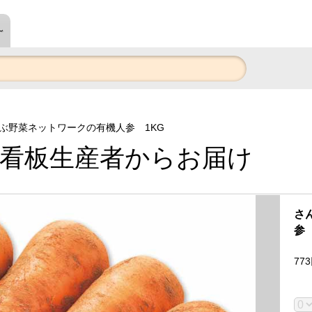
～
ぶ野菜ネットワークの有機人参 1KG
看板生産者からお届け
さ
参
773