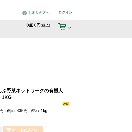
ログイン
お困りの方へ
0
点
0
円
(税込)
んぶ野菜ネットワークの有機人
 1KG
冷蔵
円
835
円
1kg
（税抜）
（税込）
カートに入れる