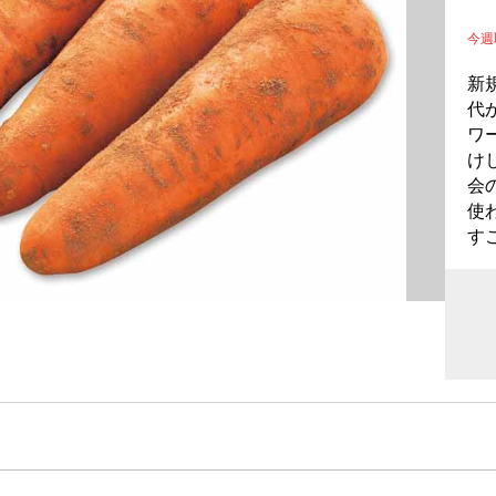
今
新
代
ワ
け
会
使
す