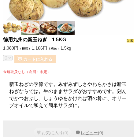
徳用九州の新玉ねぎ 1.5KG
冷蔵
1,080
円
1,166
円
1.5kg
（税抜）
（税込）
カートに入れる
今週取扱なし（次回：未定）
新玉ねぎの季節です。みずみずしさやわらかさは新玉
ねぎならでは。生のままサラダがおすすめです。刻ん
でかつおぶし、しょうゆをかければ酒の肴に、オリー
ブオイルで和えて簡単サラダに。
お気に入り
(
0
)
レビュー
(
0
)