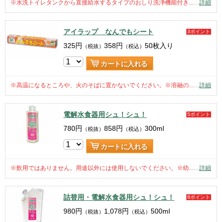
※水洗トイレタンクから直接給水するタイプのおしり洗浄機能付き...
…
詳細
アイラップ なんでもシート
3ポイント
325
円
358
円
50枚入り
（税抜）
（税込）
カートに入れる
※高温になるところや、火のそばに置かないでください。※溶融の...
…
詳細
電解水食器用シュ！シュ！
5ポイント
780
円
858
円
300ml
（税抜）
（税込）
カートに入れる
※飲用ではありません。用途以外には使用しないでください。※幼...
…
詳細
詰替用・電解水食器用シュ！シュ！
8ポイント
980
円
1,078
円
500ml
（税抜）
（税込）