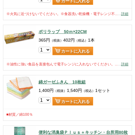
カートに入れる
※火気に近づけないでください。※食器洗い乾燥機・電子レンジ不...
…
詳細
ポリラップ 50ｍ×22CM
365
円
402
円
1本
（税抜）
（税込）
カートに入れる
※油性に強い食品を直接包んで電子レンジに入れないでください。...
…
詳細
綿ガーゼふきん 10枚組
1,400
円
1,540
円
1セット
（税抜）
（税込）
カートに入れる
■材質／綿100％
便利な消臭袋Ｐｌｕｓ＋キッチン・台所用80枚