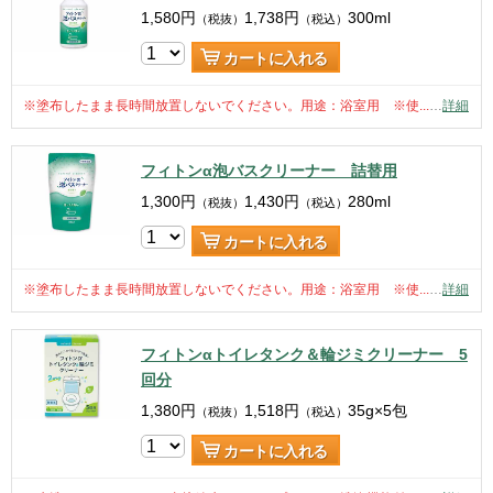
1,580
円
1,738
円
300ml
（税抜）
（税込）
カートに入れる
※塗布したまま長時間放置しないでください。用途：浴室用 ※使...
…
詳細
フィトンα泡バスクリーナー 詰替用
1,300
円
1,430
円
280ml
（税抜）
（税込）
カートに入れる
※塗布したまま長時間放置しないでください。用途：浴室用 ※使...
…
詳細
フィトンαトイレタンク＆輪ジミクリーナー 5
回分
1,380
円
1,518
円
35g×5包
（税抜）
（税込）
カートに入れる