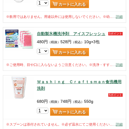
カートに入れる
※飲用ではありません。用途以外には使用しないでください。※幼...
…
詳細
自動製氷機洗浄剤 アイスフレッシュ
5ポイント
480
円
528
円
10g×3包
（税抜）
（税込）
カートに入れる
※ご使用時、目や口に入らないようご注意ください。※洗浄・すす...
…
詳細
Ｗａｓｈｉｎｇ Ｃｒａｆｔｓｍａｎ食洗機用
洗剤
5ポイント
680
円
748
円
550g
（税抜）
（税込）
カートに入れる
※スプーンは添付されていません。※必ず温水にてご使用ください...
…
詳細