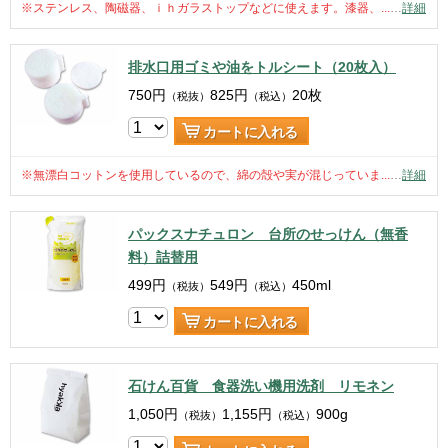
※ステンレス、陶磁器、ｉｈガラストップなどに使えます。漆器、...
…
詳細
排水口用ゴミや油をトルシート（20枚入）
750
円
825
円
20枚
（税抜）
（税込）
カートに入れる
※無漂白コットンを使用しているので、綿の殻や実が混じっていま...
…
詳細
パックスナチュロン 台所のせっけん（無香
料）詰替用
499
円
549
円
450ml
（税抜）
（税込）
カートに入れる
石けん百貨 食器洗い機用洗剤 リモネン
1,050
円
1,155
円
900g
（税抜）
（税込）