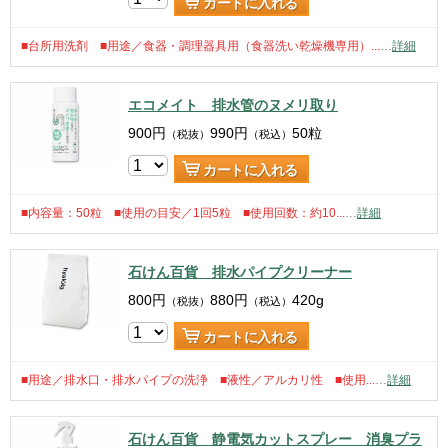
カートに入れる
■台所用洗剤 ■用途／食器・調理器具用（食器洗い乾燥機専用）...
…
詳細
エコメイト 排水管のヌメリ取り
900
円
990
円
50粒
（税抜）
（税込）
カートに入れる
■内容量：50粒 ■使用の目安／1回5粒 ■使用回数：約10...
…
詳細
石けん百貨 排水パイプクリーナー
800
円
880
円
420g
（税抜）
（税込）
カートに入れる
■用途／排水口・排水パイプの洗浄 ■液性／アルカリ性 ■使用...
…
詳細
石けん百貨 静電気カットスプレー 消臭プラ