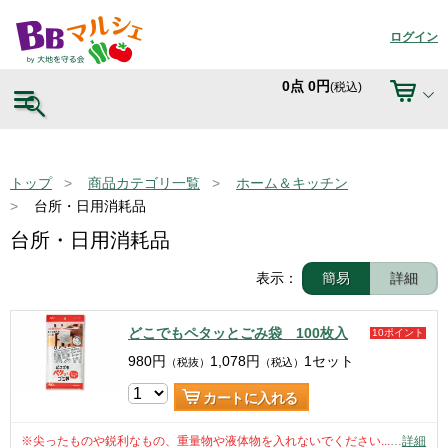
ログイン
0
点
0
円
(税込)
トップ
商品カテゴリ一覧
ホーム＆キッチン
台所・日用消耗品
台所・日用消耗品
表示：
簡易
詳細
どこでもペタッとごみ袋 100枚入
10ポイント
980
円
1,078
円
1セット
（税抜）
（税込）
カートに入れる
※尖ったものや鋭利なもの、重量物や液体物を入れないでください...
…
詳細