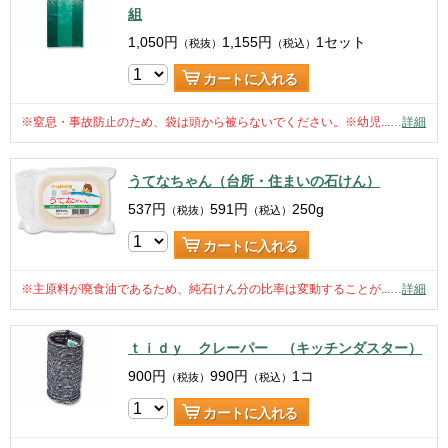
組
1,050
円
1,155
円
1セット
（税抜）
（税込）
カートに入れる
※窒息・事故防止のため、袋は頭から被らないでください。※幼児...
…
詳細
うてなちゃん（台所・住まいの石けん）
537
円
591
円
250g
（税抜）
（税込）
カートに入れる
※主原料が廃食油であるため、純石けん分の比率は変動することが...
…
詳細
ｔｉｄｙ クレーパー （キッチンダスター）
900
円
990
円
1コ
（税抜）
（税込）
カートに入れる