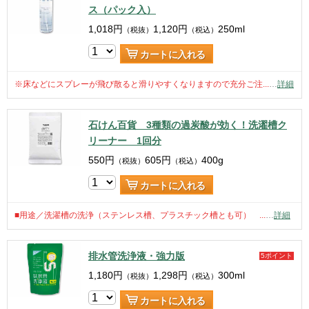
ス（パック入）
1,018
円
1,120
円
250ml
（税抜）
（税込）
カートに入れる
※床などにスプレーが飛び散ると滑りやすくなりますので充分ご注...
…
詳細
石けん百貨 3種類の過炭酸が効く！洗濯槽ク
リーナー 1回分
550
円
605
円
400g
（税抜）
（税込）
カートに入れる
■用途／洗濯槽の洗浄（ステンレス槽、プラスチック槽とも可） ...
…
詳細
排水管洗浄液・強力版
5ポイント
1,180
円
1,298
円
300ml
（税抜）
（税込）
カートに入れる