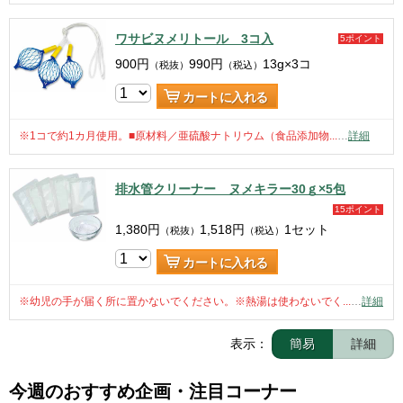
ワサビヌメリトール 3コ入
5ポイント
900
円
990
円
13g×3コ
（税抜）
（税込）
カートに入れる
※1コで約1カ月使用。■原材料／亜硫酸ナトリウム（食品添加物...
…
詳細
排水管クリーナー ヌメキラー30ｇ×5包
15ポイント
1,380
円
1,518
円
1セット
（税抜）
（税込）
カートに入れる
※幼児の手が届く所に置かないでください。※熱湯は使わないでく...
…
詳細
表示：
簡易
詳細
今週のおすすめ企画・注目コーナー