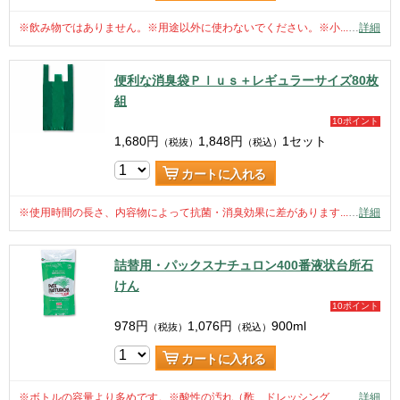
※飲み物ではありません。※用途以外に使わないでください。※小...
…
詳細
便利な消臭袋Ｐｌｕｓ＋レギュラーサイズ80枚
組
10ポイント
1,680
円
1,848
円
1セット
（税抜）
（税込）
カートに入れる
※使用時間の長さ、内容物によって抗菌・消臭効果に差があります...
…
詳細
詰替用・パックスナチュロン400番液状台所石
けん
10ポイント
978
円
1,076
円
900ml
（税抜）
（税込）
カートに入れる
※ボトルの容量より多めです。※酸性の汚れ（酢、ドレッシング、...
…
詳細