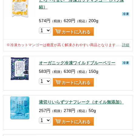
とろ〜り甘い 冷凍カットマンゴー（バラ凍
結）
冷凍
574
円
620
円
200g
（税抜）
（税込）
カートに入れる
※冷凍カットマンゴーは糖度が高く解凍されやすい商品となります...
…
詳細
オーガニック冷凍ワイルドブルーベリー
冷凍
583
円
630
円
150g
（税抜）
（税込）
カートに入れる
液切りいらずツナフレーク（オイル無添加）
257
円
278
円
50g
（税抜）
（税込）
カートに入れる