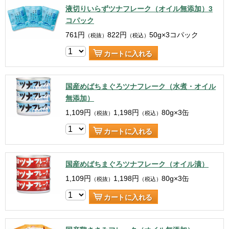
液切りいらずツナフレーク（オイル無添加）3
コパック
761
円
822
円
50g×3コパック
（税抜）
（税込）
カートに入れる
国産めばちまぐろツナフレーク（水煮・オイル
無添加）
1,109
円
1,198
円
80g×3缶
（税抜）
（税込）
カートに入れる
国産めばちまぐろツナフレーク（オイル漬）
1,109
円
1,198
円
80g×3缶
（税抜）
（税込）
カートに入れる