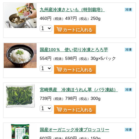
九州産冷凍さといも（特別栽培）
冷凍
460
円
497
円
250g
（税抜）
（税込）
カートに入れる
国産100％ 使い切り冷凍とろろ芋
冷凍
554
円
598
円
30g×5パック
（税抜）
（税込）
カートに入れる
宮崎県産 冷凍ほうれん草（バラ凍結）
冷凍
739
円
798
円
300g
（税抜）
（税込）
カートに入れる
国産オーガニック冷凍ブロッコリー
冷凍
602
円
650
円
150g
（税抜）
（税込）