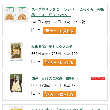
スープやサラダに ほっくり、ふっくら 有機
蒸しひよこ豆（2パック）
540
円
583
円
50g×2袋
（税抜）
（税込）
カートに入れる
秋田県産山菜ミックス水煮
669
円
723
円
100g
（税抜）
（税込）
カートに入れる
国産 たけのこ水煮（縦割り）
20ポイント
887
円
958
円
120g
（税抜）
（税込）
カートに入れる