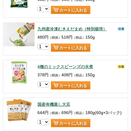
カートに入れる
九州産冷凍むきえだまめ（特別栽培）
冷凍
480
円
518
円
150g
（税抜）
（税込）
カートに入れる
4種のミックスビーンズの水煮
冷蔵
378
円
408
円
150g
（税抜）
（税込）
カートに入れる
国産有機蒸し大豆
644
円
696
円
180g(60g×3パック)
（税抜）
（税込）
カートに入れる