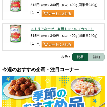
315
円
340
円
400g(固形量240g)
（税抜）
（税込）
カートに入れる
ストリアネーゼ 有機トマト缶（カット）
315
円
340
円
400g(固形量240g)
（税抜）
（税込）
カートに入れる
表示：
簡易
詳細
今週のおすすめ企画・注目コーナー