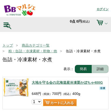
ログイン
0
点
0
円
(税込)
トップ
商品カテゴリ一覧
粉・缶詰・冷凍素材・乾物・他
缶詰・冷凍素材・水煮
缶詰・冷凍素材・水煮
表示：
簡易
詳細
大地を守る会の北海道産冷凍栗かぼちゃ400G
冷凍
648
円
700
円
400g
（税抜）
（税込）
カートに入れる