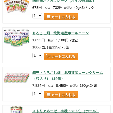
国産鶏ささみフレーク（オイル無添加）
678
円
732
円
40g×3パック
（税抜）
（税込）
カートに入れる
もろこし畑 北海道産ホールコーン
1,093
円
1,180
円
（税抜）
（税込）
180g(固形量125g)×3缶
カートに入れる
箱売・もろこし畑 北海道産コーンクリーム
（粒入り）（24缶）
7,824
円
8,450
円
190g×24缶
（税抜）
（税込）
カートに入れる
ストリアネーゼ 有機トマト缶（ホール）