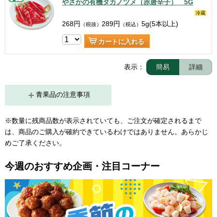
やさかの有機タカノツメ（赤唐辛子） 5G
冷蔵
268
円
289
円
5g(5本以上)
（税抜）
（税込）
カートに入れる
表示：
簡易
詳細
青果品の注意事項
※数量に残商品数が表示されていても、ご注文が確定されるまで
は、商品のご購入が確約できているわけではありません。あらかじ
今週のおすすめ企画・注目コーナー