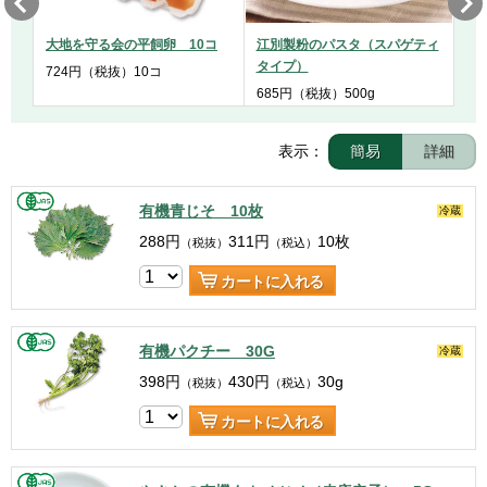
大地を守る会の平飼卵 10コ
江別製粉のパスタ（スパゲティ
タイプ）
724
円
（税抜）
10コ
685
円
（税抜）
500g
表示：
簡易
詳細
有機青じそ 10枚
冷蔵
288
円
311
円
10枚
（税抜）
（税込）
カートに入れる
有機パクチー 30G
冷蔵
398
円
430
円
30g
（税抜）
（税込）
カートに入れる