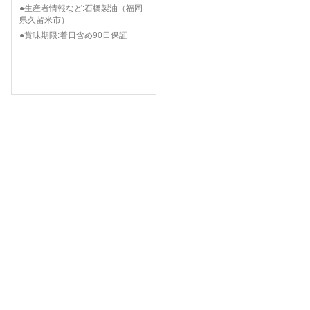
●生産者情報など:石橋製油（福岡
県久留米市）
●賞味期限:着日含め90日保証