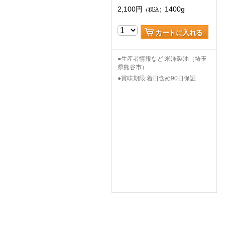
2,100
円
1400g
（税込）
カートに入れる
●生産者情報など:米澤製油（埼玉
県熊谷市）
●賞味期限:着日含め90日保証