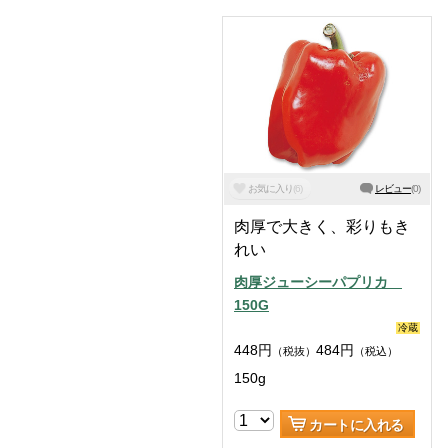
お気に入り
(
6
)
レビュー
(
0
)
肉厚で大きく、彩りもき
れい
肉厚ジューシーパプリカ
150G
冷蔵
448
円
484
円
（税抜）
（税込）
150g
カートに入れる