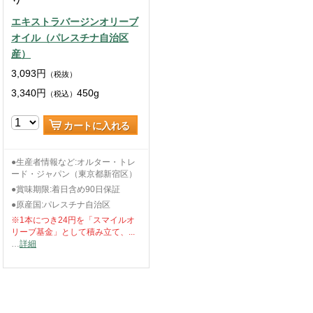
エキストラバージンオリーブ
オイル（パレスチナ自治区
産）
3,093
円
（税抜）
3,340
円
450g
（税込）
カートに入れる
●生産者情報など:オルター・トレ
ード・ジャパン（東京都新宿区）
●賞味期限:着日含め90日保証
●原産国:パレスチナ自治区
※1本につき24円を「スマイルオ
リーブ基金」として積み立て、...
…
詳細