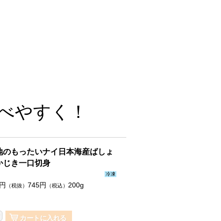
べやすく！
地のもったいナイ日本海産ばしょ
かじき一口切身
冷凍
円
745
円
200g
（税抜）
（税込）
カートに入れる