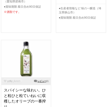
（愛知県碧南市）
●賞味期限:着日含め90日保証
●生産者情報など:味の一醸造（埼
※酒類です。
玉県狭山市）
●賞味期限:着日含め90日保証
お気に入り
(
2
)
レビュー
(
0
)
スパイシーな味わい。ひ
と粒ひと粒ていねいに収
穫したオリーブの一番搾
り