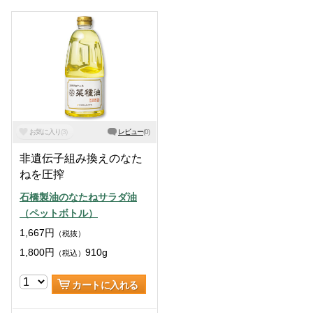
お気に入り
(
3
)
レビュー
(
0
)
非遺伝子組み換えのなた
ねを圧搾
石橋製油のなたねサラダ油
（ペットボトル）
1,667
円
（税抜）
1,800
円
910g
（税込）
カートに入れる