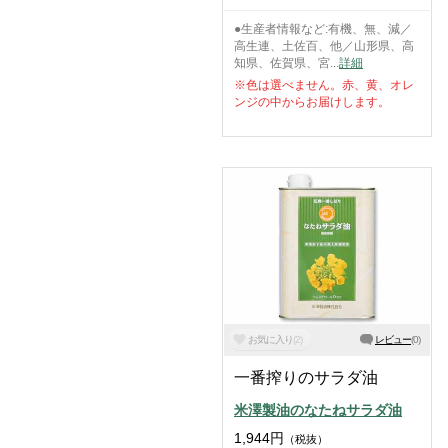
●生産者情報など:有機、無、減／
高生連、土佐百、他／山形県、高
知県、佐賀県、宮...
詳細
※色は選べません。赤、黄、オレ
ンジの中からお届けします。
お気に入り
(
2
)
レビュー
(
0
)
一番搾りのサラダ油
米澤製油のなたねサラダ油
1,944
円
（税抜）