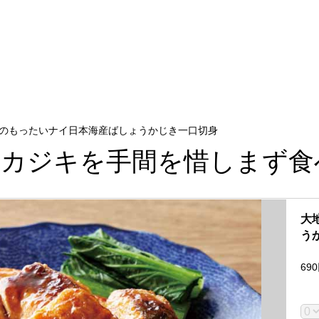
のもったいナイ日本海産ばしょうかじき一口切身
ウカジキを手間を惜しまず食
大
う
690