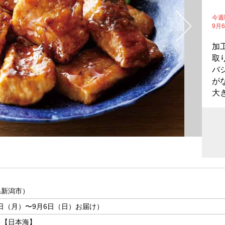
今週
9月
加
取
バ
が
大
県新潟市）
31日（月）〜9月6日（日）お届け）
キ【日本海】