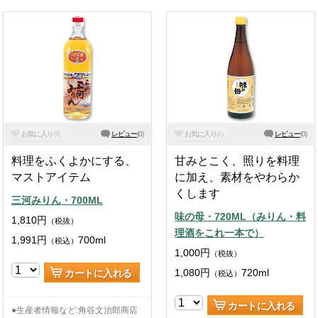
お気に入り
(
9
)
レビュー
(
0
)
お気に入り
(
6
)
レビュー
(
0
)
料理をふくよかにする、
甘みとこく、照りを料理
マストアイテム
に加え、素材をやわらか
くします
三河みりん・700ML
味の母・720ML（みりん・料
1,810
円
（税抜）
理酒をこれ一本で）
1,991
円
700ml
（税込）
1,000
円
（税抜）
1,080
円
720ml
カートに入れる
（税込）
カートに入れる
●生産者情報など:角谷文治郎商店