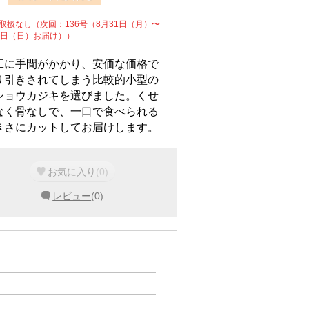
取扱なし（次回：136号（8月31日（月）〜
6日（日）お届け））
工に手間がかかり、安価な価格で
り引きされてしまう比較的小型の
ショウカジキを選びました。くせ
なく骨なしで、一口で食べられる
きさにカットしてお届けします。
お気に入り
(
0
)
レビュー
(
0
)