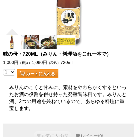
味の母・720ML（みりん・料理酒をこれ一本で）
1,000
円
1,080
円
720ml
（税抜）
（税込）
カートに入れる
みりんのこくと甘みに、素材をやわらかくするといっ
たお酒の役割を併せ持った発酵調味料です。みりんと
酒、2つの用途を兼ねているので、あらゆる料理に重
宝します。
お気に入り
(
6
)
レビュー
(
0
)