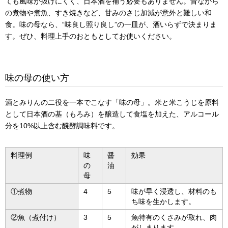
ても風味が抜けにくく、日本酒を補う必要もありません。昔ながら
の煮物や煮魚、すき焼きなど、甘みのさじ加減が意外と難しい和
食。味の母なら、“味良し照り良し”の一皿が、酒いらずで決まりま
す。ぜひ、料理上手のおともとしてお使いください。
味の母の使い方
酒とみりんの二役を一本でこなす「味の母」。米と米こうじを原料
として日本酒の基（もろみ）を醸造して食塩を加えた、アルコール
分を10%以上含む醗酵調味料です。
料理例
味
醤
効果
の
油
母
①煮物
4
5
味が早く浸透し、材料のも
ち味を生かします。
②魚（煮付け）
3
5
魚特有のくさみが取れ、肉
がしまります。