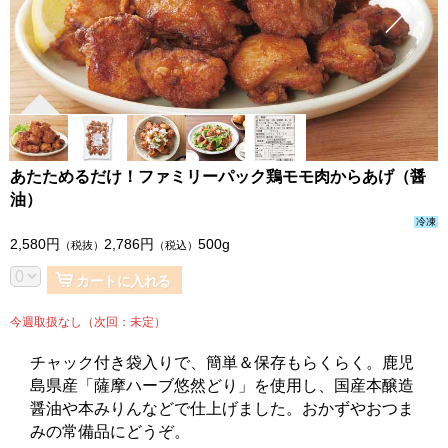
あたためるだけ！ファミリーパック鶏モモ肉からあげ（醤
油）
冷凍
2,580
円
2,786
円
500g
（税抜）
（税込）
カートに入れる
今週取扱なし（次回：未定）
チャック付き袋入りで、簡単＆保存もらくらく。鹿児
島県産「薩摩ハーブ悠然どり」を使用し、国産本醸造
醤油や本みりんなどで仕上げました。おかずやおつま
みの常備品にどうぞ。