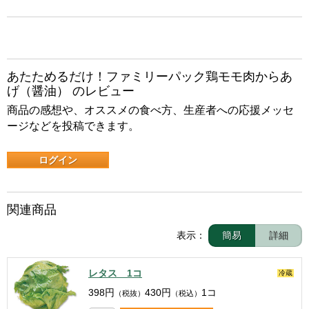
あたためるだけ！ファミリーパック鶏モモ肉からあ
げ（醤油） のレビュー
商品の感想や、オススメの食べ方、生産者への応援メッセ
ージなどを投稿できます。
ログイン
関連商品
表示：
簡易
詳細
レタス 1コ
冷蔵
398
円
430
円
1コ
（税抜）
（税込）