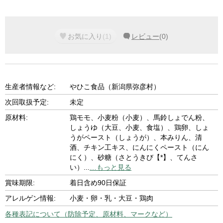
お気に入り
(
1
)
レビュー
(
0
)
生産者情報など:
やひこ食品（新潟県弥彦村）
次回取扱予定:
未定
原材料:
鶏モモ、小麦粉（小麦）、馬鈴しょでん粉、
しょうゆ（大豆、小麦、食塩）、鶏卵、しょ
うがペースト（しょうが）、本みりん、清
酒、チキン工キス、にんにくペースト（にん
にく）、砂糖（さとうきび【*】、てんさ
い）
...
…もっと見る
賞味期限:
着日含め90日保証
アレルゲン情報:
小麦・卵・乳・大豆・鶏肉
各種表記について（防除予定、原材料、マークなど）