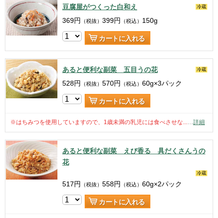
豆腐屋がつくった白和え
冷蔵
369
円
399
円
150g
（税抜）
（税込）
カートに入れる
あると便利な副菜 五目うの花
冷蔵
528
円
570
円
60g×3パック
（税抜）
（税込）
カートに入れる
※はちみつを使用していますので、1歳未満の乳児には食べさせな...
…
詳細
あると便利な副菜 えび香る 具だくさんうの
花
冷蔵
517
円
558
円
60g×2パック
（税抜）
（税込）
カートに入れる