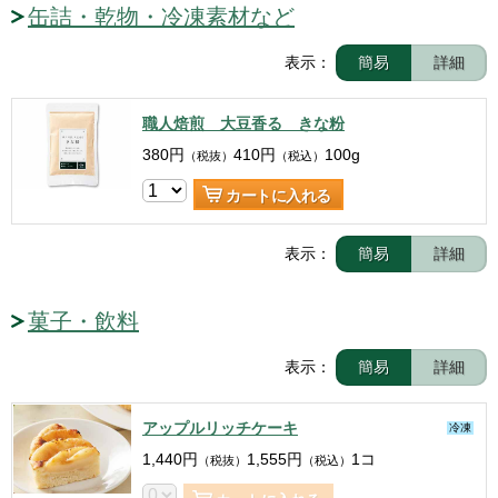
缶詰・乾物・冷凍素材など
表示：
簡易
詳細
職人焙煎 大豆香る きな粉
380
円
410
円
100g
（税抜）
（税込）
カートに入れる
表示：
簡易
詳細
菓子・飲料
表示：
簡易
詳細
アップルリッチケーキ
冷凍
1,440
円
1,555
円
1コ
（税抜）
（税込）