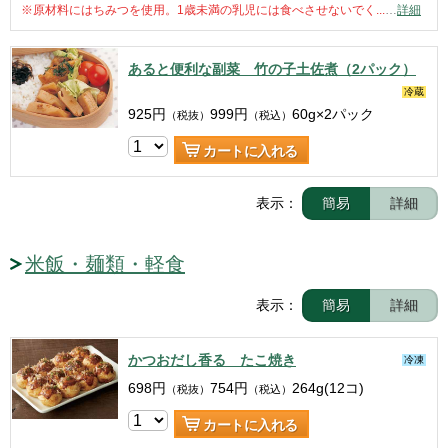
※原材料にはちみつを使用。1歳未満の乳児には食べさせないでく...
…
詳細
あると便利な副菜 竹の子土佐煮（2パック）
冷蔵
925
円
999
円
60g×2パック
（税抜）
（税込）
カートに入れる
表示：
簡易
詳細
米飯・麺類・軽食
表示：
簡易
詳細
かつおだし香る たこ焼き
冷凍
698
円
754
円
264g(12コ)
（税抜）
（税込）
カートに入れる