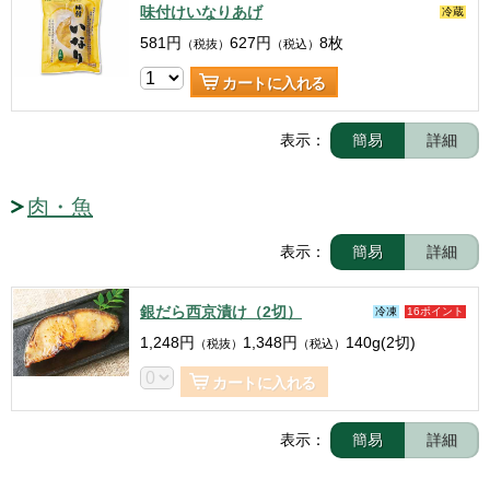
味付けいなりあげ
冷蔵
581
円
627
円
8枚
（税抜）
（税込）
カートに入れる
表示：
簡易
詳細
肉・魚
表示：
簡易
詳細
銀だら西京漬け（2切）
冷凍
16ポイント
1,248
円
1,348
円
140g(2切)
（税抜）
（税込）
カートに入れる
表示：
簡易
詳細