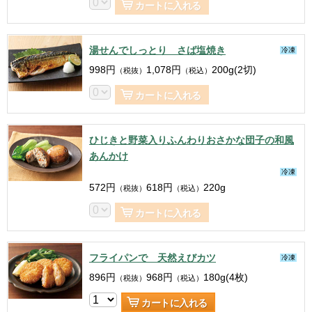
カートに入れる
湯せんでしっとり さば塩焼き
冷凍
998
円
1,078
円
200g(2切)
（税抜）
（税込）
カートに入れる
ひじきと野菜入りふんわりおさかな団子の和風
あんかけ
冷凍
572
円
618
円
220g
（税抜）
（税込）
カートに入れる
フライパンで 天然えびカツ
冷凍
896
円
968
円
180g(4枚)
（税抜）
（税込）
カートに入れる