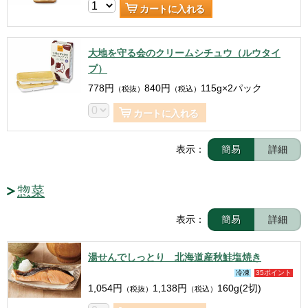
カートに入れる
大地を守る会のクリームシチュウ（ルウタイ
プ）
778
円
840
円
115g×2パック
（税抜）
（税込）
カートに入れる
表示：
簡易
詳細
惣菜
表示：
簡易
詳細
湯せんでしっとり 北海道産秋鮭塩焼き
冷凍
35ポイント
1,054
円
1,138
円
160g(2切)
（税抜）
（税込）