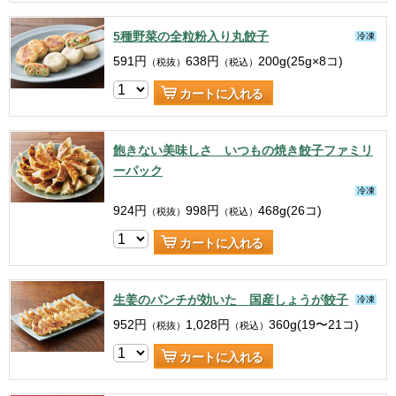
5種野菜の全粒粉入り丸餃子
冷凍
591
円
638
円
200g(25g×8コ)
（税抜）
（税込）
カートに入れる
飽きない美味しさ いつもの焼き餃子ファミリ
ーパック
冷凍
924
円
998
円
468g(26コ)
（税抜）
（税込）
カートに入れる
生姜のパンチが効いた 国産しょうが餃子
冷凍
952
円
1,028
円
360g(19〜21コ)
（税抜）
（税込）
カートに入れる