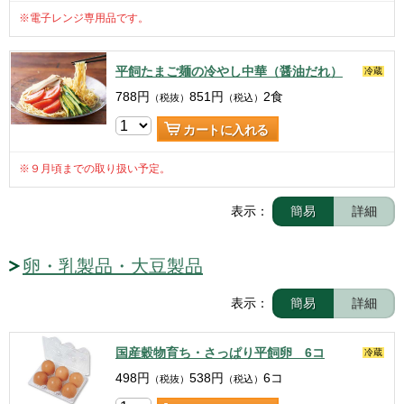
※電子レンジ専用品です。
平飼たまご麺の冷やし中華（醤油だれ）
冷蔵
788
円
851
円
2食
（税抜）
（税込）
カートに入れる
※９月頃までの取り扱い予定。
表示：
簡易
詳細
卵・乳製品・大豆製品
表示：
簡易
詳細
国産穀物育ち・さっぱり平飼卵 6コ
冷蔵
498
円
538
円
6コ
（税抜）
（税込）