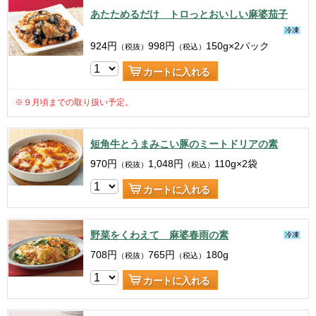
あたためるだけ トロっとおいしい麻婆茄子
冷凍
924
円
998
円
150g×2パック
（税抜）
（税込）
カートに入れる
※９月頃までの取り扱い予定。
短角牛とうまみこい豚のミートドリアの素
970
円
1,048
円
110g×2袋
（税抜）
（税込）
カートに入れる
野菜をくわえて 麻婆春雨の素
冷凍
708
円
765
円
180g
（税抜）
（税込）
カートに入れる