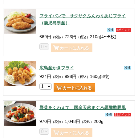
フライパンで サクサクふんわりあじフライ
（鹿児島県産）
冷凍
8ポイント
669
円
723
円
210g(4〜5枚)
（税抜）
（税込）
カートに入れる
広島産かきフライ
冷凍
924
円
998
円
160g(8粒)
（税抜）
（税込）
カートに入れる
野菜をくわえて 国産天然まぐろ黒酢酢豚風
冷凍
11ポイント
970
円
1,048
円
200g
（税抜）
（税込）
カートに入れる