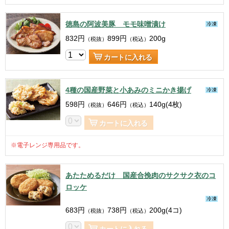
徳島の阿波美豚 モモ味噌漬け
冷凍
832
円
899
円
200g
（税抜）
（税込）
カートに入れる
4種の国産野菜と小あみのミニかき揚げ
冷凍
598
円
646
円
140g(4枚)
（税抜）
（税込）
カートに入れる
※電子レンジ専用品です。
あたためるだけ 国産合挽肉のサクサク衣のコ
ロッケ
冷凍
683
円
738
円
200g(4コ)
（税抜）
（税込）