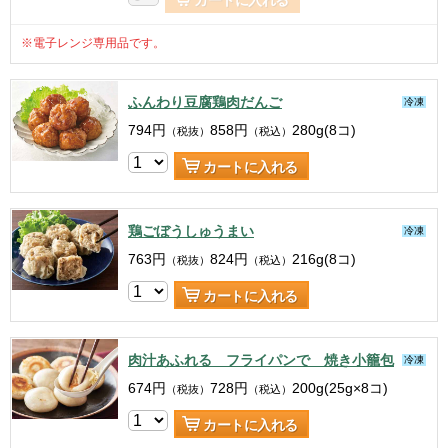
カートに入れる
※電子レンジ専用品です。
ふんわり豆腐鶏肉だんご
冷凍
794
円
858
円
280g(8コ)
（税抜）
（税込）
カートに入れる
鶏ごぼうしゅうまい
冷凍
763
円
824
円
216g(8コ)
（税抜）
（税込）
カートに入れる
肉汁あふれる フライパンで 焼き小籠包
冷凍
674
円
728
円
200g(25g×8コ)
（税抜）
（税込）
カートに入れる