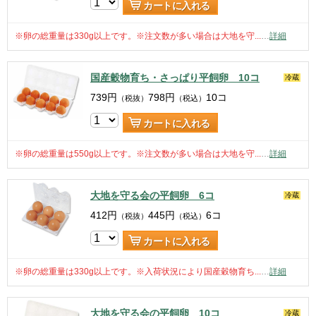
カートに入れる
※卵の総重量は330g以上です。※注文数が多い場合は大地を守...
…
詳細
国産穀物育ち・さっぱり平飼卵 10コ
冷蔵
739
円
798
円
10コ
（税抜）
（税込）
カートに入れる
※卵の総重量は550g以上です。※注文数が多い場合は大地を守...
…
詳細
大地を守る会の平飼卵 6コ
冷蔵
412
円
445
円
6コ
（税抜）
（税込）
カートに入れる
※卵の総重量は330g以上です。※入荷状況により国産穀物育ち...
…
詳細
大地を守る会の平飼卵 10コ
冷蔵