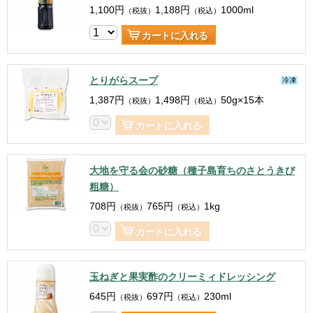
1,100
円
1,188
円
1000ml
（税抜）
（税込）
カートに入れる
とりがらスープ
冷凍
1,387
円
1,498
円
50g×15本
（税抜）
（税込）
カートに入れる
大地を守る会の砂糖（種子島育ちのさとうきび
粗糖）
708
円
765
円
1kg
（税抜）
（税込）
カートに入れる
玉ねぎと果実酢のクリーミィドレッシング
645
円
697
円
230ml
（税抜）
（税込）