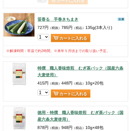
カートに入れる
笹香る 手巻きちまき
冷凍
727
円
785
円
135g(3本入り)
（税抜）
（税込）
カートに入れる
※解凍時間：常温で約2時間。※来年５月頃までの取り扱い予定。
特撰 職人香味焙煎 むぎ茶パック（国産六条
大麦使用）
415
円
448
円
10g×20包
（税抜）
（税込）
カートに入れる
徳用・特撰 職人香味焙煎 むぎ茶パック（国
産六条大麦使用）
878
円
948
円
10g×48包
（税抜）
（税込）