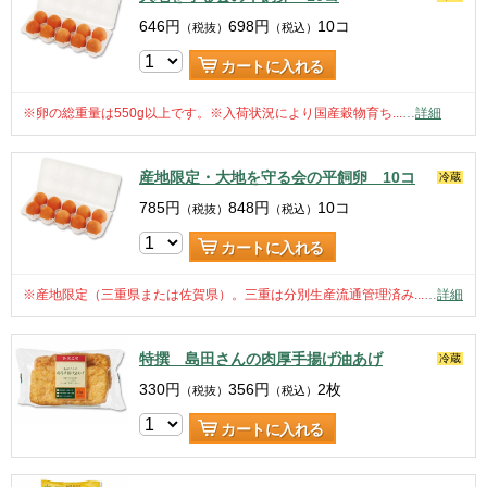
646
円
698
円
10コ
（税抜）
（税込）
カートに入れる
※卵の総重量は550g以上です。※入荷状況により国産穀物育ち...
…
詳細
産地限定・大地を守る会の平飼卵 10コ
冷蔵
785
円
848
円
10コ
（税抜）
（税込）
カートに入れる
※産地限定（三重県または佐賀県）。三重は分別生産流通管理済み...
…
詳細
特撰 島田さんの肉厚手揚げ油あげ
冷蔵
330
円
356
円
2枚
（税抜）
（税込）
カートに入れる