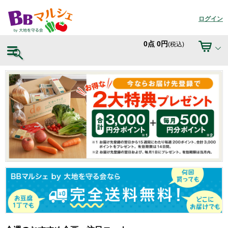
ログイン
0
点
0
円
(税込)