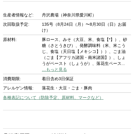
生産者情報など:
丹沢農場（神奈川県愛川町）
次回取扱予定:
135号（8月24日（月）〜8月30日（日）お届
け）
原材料:
豚ロース、みそ（大豆、米、食塩【*】）、砂
糖（さとうきび）、発酵調味料（米、米こう
じ、食塩（天日塩【メキシコ】））、ごま油
（ごま【アフリカ諸国・南米諸国】）、しょ
うがペースト（しょうが）、落花生ペース
...
…もっと見る
消費期限:
着日含め3日保証
アレルゲン情報:
落花生・大豆・ごま・豚肉
各種表記について（防除予定、原材料、マークなど）