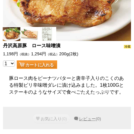
丹沢高原豚 ロース味噌漬
冷蔵
1,198
円
1,294
円
200g(2枚)
（税抜）
（税込）
カートに入れる
豚ロース肉をピーナツバターと唐辛子入りのこくのあ
る特製ピリ辛味噌ダレに漬け込みました。1枚100Gと
ステーキのようなサイズで食べごたえたっぷりです。
お気に入り
(
0
)
レビュー
(
0
)