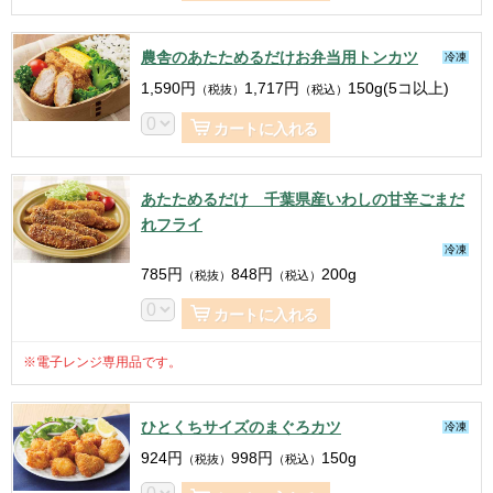
農舎のあたためるだけお弁当用トンカツ
冷凍
1,590
円
1,717
円
150g(5コ以上)
（税抜）
（税込）
カートに入れる
あたためるだけ 千葉県産いわしの甘辛ごまだ
れフライ
冷凍
785
円
848
円
200g
（税抜）
（税込）
カートに入れる
※電子レンジ専用品です。
ひとくちサイズのまぐろカツ
冷凍
924
円
998
円
150g
（税抜）
（税込）