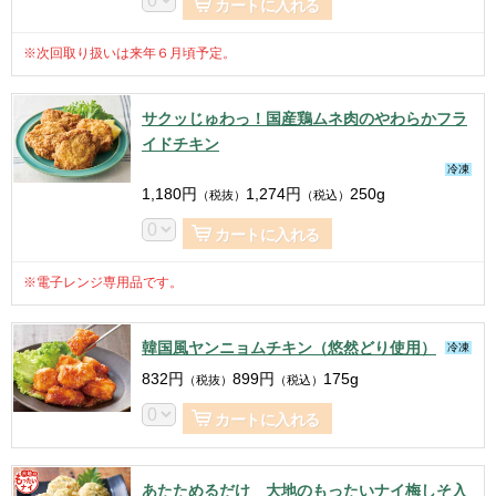
カートに入れる
※次回取り扱いは来年６月頃予定。
サクッじゅわっ！国産鶏ムネ肉のやわらかフラ
イドチキン
冷凍
1,180
円
1,274
円
250g
（税抜）
（税込）
カートに入れる
※電子レンジ専用品です。
韓国風ヤンニョムチキン（悠然どり使用）
冷凍
832
円
899
円
175g
（税抜）
（税込）
カートに入れる
あたためるだけ 大地のもったいナイ梅しそ入