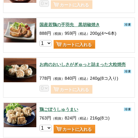
カートに入れる
国産若鶏の手羽先 黒胡椒焼き
冷凍
888
円
959
円
200g(4〜6本)
（税抜）
（税込）
カートに入れる
お肉のおいしさがぎゅっと詰まった大粒焼売
冷凍
778
円
840
円
240g(8コ入り)
（税抜）
（税込）
カートに入れる
鶏ごぼうしゅうまい
冷凍
763
円
824
円
216g(8コ)
（税抜）
（税込）
カートに入れる