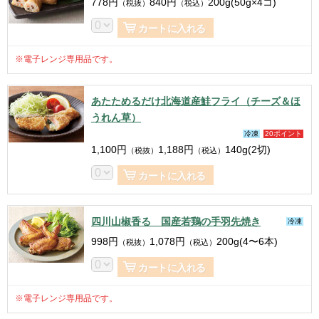
778
円
840
円
200g(50g×4コ)
（税抜）
（税込）
カートに入れる
※電子レンジ専用品です。
あたためるだけ北海道産鮭フライ（チーズ＆ほ
うれん草）
冷凍
20ポイント
1,100
円
1,188
円
140g(2切)
（税抜）
（税込）
カートに入れる
四川山椒香る 国産若鶏の手羽先焼き
冷凍
998
円
1,078
円
200g(4〜6本)
（税抜）
（税込）
カートに入れる
※電子レンジ専用品です。