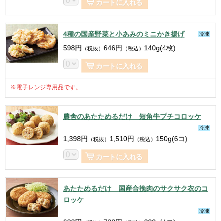
カートに入れる
4種の国産野菜と小あみのミニかき揚げ
冷凍
598
円
646
円
140g(4枚)
（税抜）
（税込）
カートに入れる
※電子レンジ専用品です。
農舎のあたためるだけ 短角牛プチコロッケ
冷凍
1,398
円
1,510
円
150g(6コ)
（税抜）
（税込）
カートに入れる
あたためるだけ 国産合挽肉のサクサク衣のコ
ロッケ
冷凍