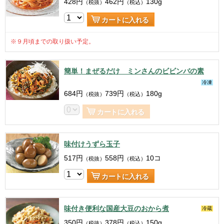
428
円
462
円
130g
（税抜）
（税込）
カートに入れる
※９月頃までの取り扱い予定。
簡単！まぜるだけ ミンさんのビビンバの素
冷凍
684
円
739
円
180g
（税抜）
（税込）
カートに入れる
味付けうずら玉子
517
円
558
円
10コ
（税抜）
（税込）
カートに入れる
味付き便利な国産大豆のおから煮
冷蔵
350
円
378
円
150g
（税抜）
（税込）