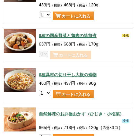
433
円
468
円
120g
（税抜）
（税込）
カートに入れる
6種の国産野菜と鶏肉の筑前煮
冷蔵
637
円
688
円
170g
（税抜）
（税込）
カートに入れる
6種具材の切り干し大根の煮物
460
円
497
円
90g
（税抜）
（税込）
カートに入れる
自然解凍のお弁当おかず（ひじき・小松菜）
冷凍
665
円
718
円
120g（2種×3コ）
（税抜）
（税込）