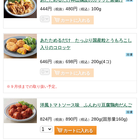
444
円
480
円
100g
（税抜）
（税込）
カートに入れる
あたためるだけ たっぷり国産粒とうもろこし
入りのコロッケ
冷凍
646
円
698
円
200g(4コ)
（税抜）
（税込）
カートに入れる
※９月頃までの取り扱い予定。
洋風トマトソース味 ふんわり豆腐鶏肉だんご
冷凍
824
円
890
円
280g(固形量160g)
（税抜）
（税込）
カートに入れる