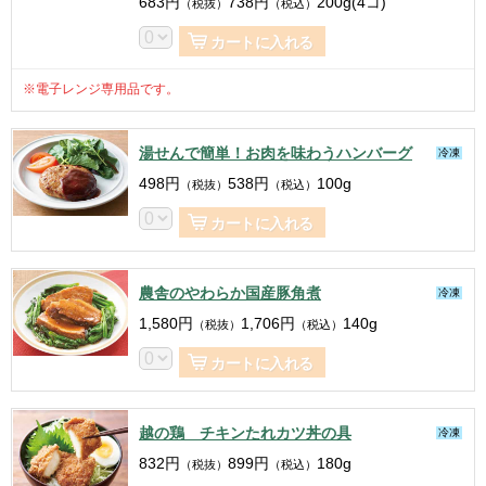
683
円
738
円
200g(4コ)
（税抜）
（税込）
カートに入れる
※電子レンジ専用品です。
湯せんで簡単！お肉を味わうハンバーグ
冷凍
498
円
538
円
100g
（税抜）
（税込）
カートに入れる
農舎のやわらか国産豚角煮
冷凍
1,580
円
1,706
円
140g
（税抜）
（税込）
カートに入れる
越の鶏 チキンたれカツ丼の具
冷凍
832
円
899
円
180g
（税抜）
（税込）