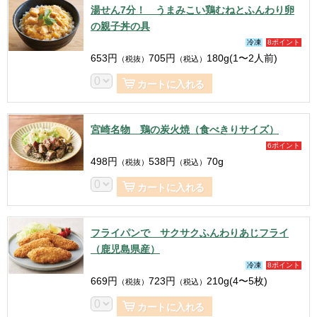
湯せん7分！ うまみこい鶏むねとふんわり卵
の親子丼の具
冷凍
8ポイント
653
円
705
円
180g(1〜2人前)
（税抜）
（税込）
カートに入れる
宮崎名物 鶏の炭火焼（食べきりサイズ）
6ポイント
498
円
538
円
70g
（税抜）
（税込）
カートに入れる
フライパンで サクサクふんわりあじフライ
（鹿児島県産）
冷凍
8ポイント
669
円
723
円
210g(4〜5枚)
（税抜）
（税込）
カートに入れる