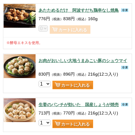
あたためるだけ 阿波すだち鶏串なし焼鳥
冷凍
776
円
838
円
160g
（税抜）
（税込）
カートに入れる
※酵母エキスを使用。
お肉がおいしい大地うまみこい豚のシュウマイ
冷凍
830
円
896
円
216g(12コ入り)
（税抜）
（税込）
カートに入れる
生姜のパンチが効いた 国産しょうが焼売
冷凍
713
円
770
円
216g(12コ入り)
（税抜）
（税込）
カートに入れる