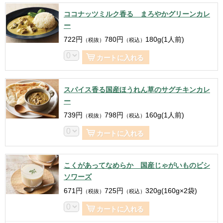
ココナッツミルク香る まろやかグリーンカレ
ー
722
円
780
円
180g(1人前)
（税抜）
（税込）
カートに入れる
スパイス香る国産ほうれん草のサグチキンカレ
ー
739
円
798
円
160g(1人前)
（税抜）
（税込）
カートに入れる
こくがあってなめらか 国産じゃがいものビシ
ソワーズ
671
円
725
円
320g(160g×2袋)
（税抜）
（税込）
カートに入れる