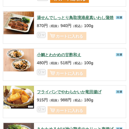
湯せんでしっとり鳥取境港産真いわし蒲焼
冷凍
870
円
940
円
100g
（税抜）
（税込）
カートに入れる
小鯛とわかめの甘酢和え
冷凍
480
円
518
円
100g
（税抜）
（税込）
カートに入れる
フライパンでやわらかいか竜田揚げ
冷凍
915
円
988
円
180g
（税抜）
（税込）
カートに入れる
あたためるだけ神山鶏皮のカリッと唐揚げ
冷凍