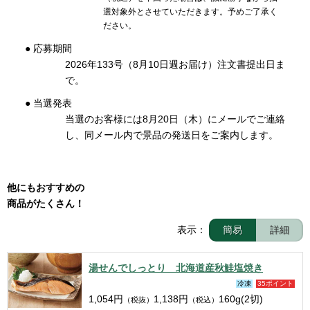
選対象外とさせていただきます。予めご了承く
ださい。
● 応募期間
2026年133号（8月10日週お届け）注文書提出日ま
で。
● 当選発表
当選のお客様には8月20日（木）にメールでご連絡
し、同メール内で景品の発送日をご案内します。
他にもおすすめの
商品がたくさん！
表示：
簡易
詳細
湯せんでしっとり 北海道産秋鮭塩焼き
冷凍
35ポイント
1,054
円
1,138
円
160g(2切)
（税抜）
（税込）