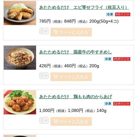
あたためるだけ エビ寄せフライ（枝豆入り）
冷凍
9ポイント
785
円
848
円
200g(50g×4コ)
（税抜）
（税込）
カートに入れる
あたためるだけ 国産牛の牛すきめし
冷凍
25ポイント
426
円
460
円
200g
（税抜）
（税込）
カートに入れる
あたためるだけ 鶏もも肉のからあげ
冷凍
12ポイント
1,000
円
1,080
円
140g
（税抜）
（税込）
カートに入れる