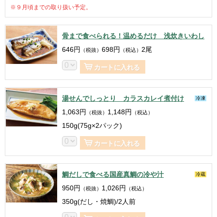
※９月頃までの取り扱い予定。
骨まで食べられる！温めるだけ 浅炊きいわし
646
円
698
円
2尾
（税抜）
（税込）
カートに入れる
湯せんでしっとり カラスカレイ煮付け
冷凍
1,063
円
1,148
円
（税抜）
（税込）
150g(75g×2パック)
カートに入れる
鯛だしで食べる国産真鯛の冷や汁
冷蔵
950
円
1,026
円
（税抜）
（税込）
350g(だし・焼鯛)/2人前