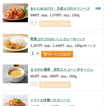
あたためるだけ 天然えびのチリソース
冷凍
998
円
1,078
円
150g
（税抜）
（税込）
カートに入れる
野菜ゴロゴロおいしいカレー5パック
2,267
円
2,448
円
180g×5パック
（税抜）
（税込）
カートに入れる
まろやか濃厚 豆乳入りコーンポタージュ
454
円
490
円
150g
（税抜）
（税込）
カートに入れる
トマトの冷製パスタソース