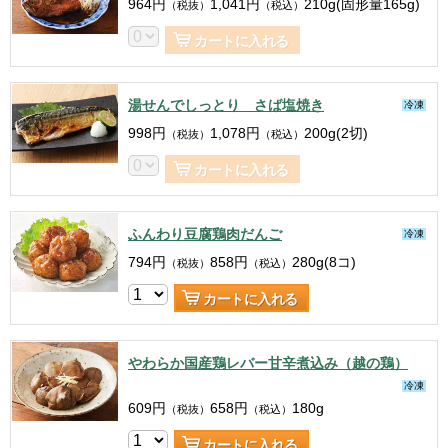
964
円
1,041
円
210g(固形量165g)
（税抜）
（税込）
カートに入れる
湯せんでしっとり さば塩焼き
冷凍
998
円
1,078
円
200g(2切)
（税抜）
（税込）
カートに入れる
ふんわり豆腐鶏肉だんご
冷凍
794
円
858
円
280g(8コ)
（税抜）
（税込）
カートに入れる
やわらか国産鶏レバー甘辛煮込み（越の鶏）
冷凍
609
円
658
円
180g
（税抜）
（税込）
カートに入れる