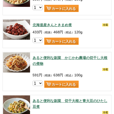
カートに入れる
北海道産きんときまめ煮
冷蔵
433
円
468
円
120g
（税抜）
（税込）
カートに入れる
あると便利な副菜 かじかわ農場の切干し大根
の煮物
冷蔵
591
円
638
円
100g
（税抜）
（税込）
カートに入れる
あると便利な副菜 切干大根と青大豆のひたし
豆煮
冷蔵