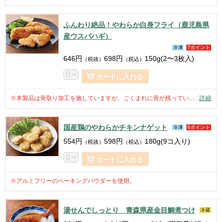
ふんわり絶品！やわらか白身フライ（鹿児島県
産ウスバハギ）
冷凍
7ポイント
646
円
698
円
150g(2〜3枚入)
（税抜）
（税込）
カートに入れる
※本製品は骨取り加工を施していますが、ごくまれに骨が残ってい...
…
詳細
国産鶏のやわらかチキンナゲット
冷凍
6ポイント
554
円
598
円
180g(9コ入り)
（税抜）
（税込）
カートに入れる
※アルミフリーのベーキングパウダーを使用。
湯せんでしっとり 青森県産金目鯛煮つけ
冷蔵