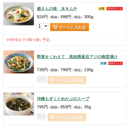
趙さんの味 水キムチ
冷蔵
15ポイント
924
円
998
円
300g
（税抜）
（税込）
カートに入れる
※9月頃までの取り扱い予定。
野菜をくわえて 高知県産豆アジの南蛮漬け
冷凍
9ポイント
739
円
798
円
130g
（税抜）
（税込）
カートに入れる
沖縄もずくとめかぶのスープ
795
円
859
円
35g
（税抜）
（税込）
カートに入れる