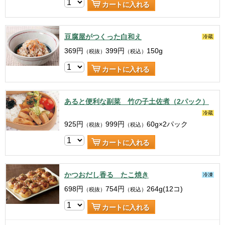
カートに入れる
豆腐屋がつくった白和え
冷蔵
369
円
399
円
150g
（税抜）
（税込）
カートに入れる
あると便利な副菜 竹の子土佐煮（2パック）
冷蔵
925
円
999
円
60g×2パック
（税抜）
（税込）
カートに入れる
かつおだし香る たこ焼き
冷凍
698
円
754
円
264g(12コ)
（税抜）
（税込）
カートに入れる