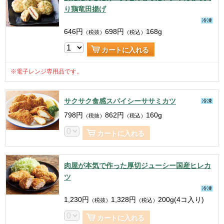
り鶏竜田揚げ
冷凍
646
円
698
円
168g
（税抜）
（税込）
カートに入れる
※電子レンジ専用品です。
サクサク食感スパイシーササミカツ
冷凍
798
円
862
円
160g
（税抜）
（税込）
カートに入れる
肉屋が本気で作った厚切ジューシー国産ヒレカ
ツ
冷凍
1,230
円
1,328
円
200g(4コ入り)
（税抜）
（税込）
カートに入れる