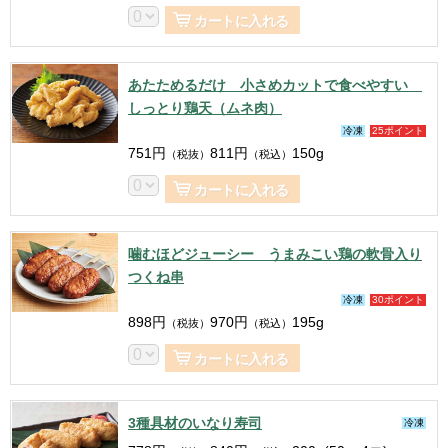
カートに入れる
あたためるだけ 小さめカットで食べやすい
しっとり鶏天（ムネ肉）
冷凍
25ポイント
751
円
811
円
150g
（税抜）
（税込）
カートに入れる
噛むほどジューシー うまみこい鶏の軟骨入り
つくね串
冷凍
30ポイント
898
円
970
円
195g
（税抜）
（税込）
カートに入れる
3種具材のいなり寿司
冷凍