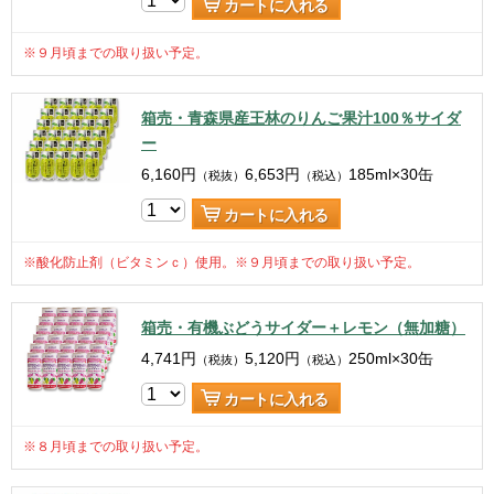
カートに入れる
※９月頃までの取り扱い予定。
箱売・青森県産王林のりんご果汁100％サイダ
ー
6,160
円
6,653
円
185ml×30缶
（税抜）
（税込）
カートに入れる
※酸化防止剤（ビタミンｃ）使用。※９月頃までの取り扱い予定。
箱売・有機ぶどうサイダー＋レモン（無加糖）
4,741
円
5,120
円
250ml×30缶
（税抜）
（税込）
カートに入れる
※８月頃までの取り扱い予定。