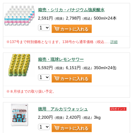
箱売・シリカ・バナジウム強炭酸水
2,591
円
2,798
円
500ml×24本
（税抜）
（税込）
カートに入れる
※137号まで特別価格となります。138号から通常価格（税込...
…
詳細
箱売・琉球レモンサワー
5,592
円
6,151
円
350ml×24缶
（税抜）
（税込）
カートに入れる
※８月頃までの取り扱い予定。
徳用 アルカリウォッシュ
15ポイント
2,200
円
2,420
円
3kg
（税抜）
（税込）
カートに入れる