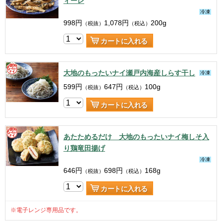
ィーレ
冷凍
998
円
1,078
円
200g
（税抜）
（税込）
カートに入れる
大地のもったいナイ瀬戸内海産しらす干し
冷凍
599
円
647
円
100g
（税抜）
（税込）
カートに入れる
あたためるだけ 大地のもったいナイ梅しそ入
り鶏竜田揚げ
冷凍
646
円
698
円
168g
（税抜）
（税込）
カートに入れる
※電子レンジ専用品です。