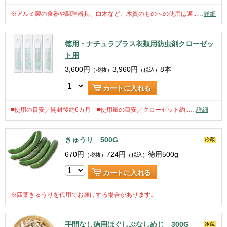
※アルミ製の食器や調理器具、白木など、木質のものへの使用は避...
…
詳細
徳用・ナチュラプラス衣類用防虫剤クローゼッ
ト用
3,600
円
3,960
円
8本
（税抜）
（税込）
カートに入れる
■使用の目安／開封後約6カ月 ■使用量の目安／クローゼット約...
…
詳細
きゅうり 500G
冷蔵
670
円
724
円
徳用500g
（税抜）
（税込）
カートに入れる
※四葉きゅうりを代用でお届けする場合があります。
手間なし徳用ほぐしぶなしめじ 300G
冷蔵