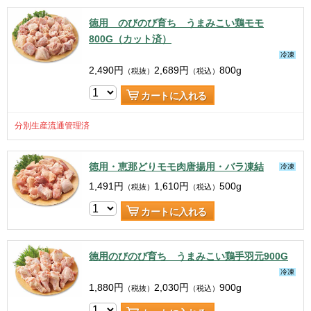
徳用 のびのび育ち うまみこい鶏モモ
800G（カット済）
冷凍
2,490
円
2,689
円
800g
（税抜）
（税込）
カートに入れる
分別生産流通管理済
徳用・恵那どりモモ肉唐揚用・バラ凍結
冷凍
1,491
円
1,610
円
500g
（税抜）
（税込）
カートに入れる
徳用のびのび育ち うまみこい鶏手羽元900G
冷凍
1,880
円
2,030
円
900g
（税抜）
（税込）