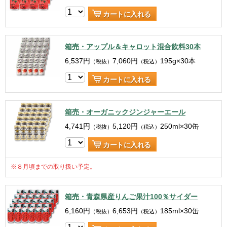
カートに入れる
箱売・アップル＆キャロット混合飲料30本
6,537
円
7,060
円
195g×30本
（税抜）
（税込）
カートに入れる
箱売・オーガニックジンジャーエール
4,741
円
5,120
円
250ml×30缶
（税抜）
（税込）
カートに入れる
※８月頃までの取り扱い予定。
箱売・青森県産りんご果汁100％サイダー
6,160
円
6,653
円
185ml×30缶
（税抜）
（税込）