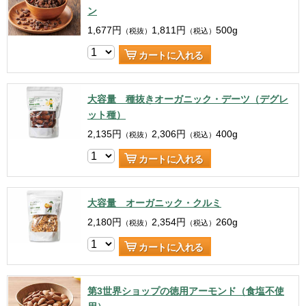
ン
1,677
円
1,811
円
500g
（税抜）
（税込）
カートに入れる
大容量 種抜きオーガニック・デーツ（デグレ
ット種）
2,135
円
2,306
円
400g
（税抜）
（税込）
カートに入れる
大容量 オーガニック・クルミ
2,180
円
2,354
円
260g
（税抜）
（税込）
カートに入れる
第3世界ショップの徳用アーモンド（食塩不使