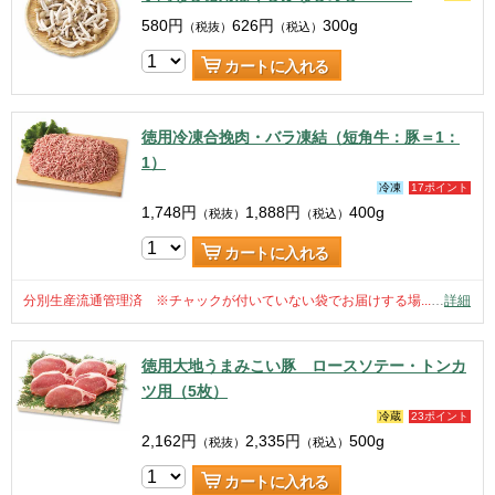
580
円
626
円
300g
（税抜）
（税込）
カートに入れる
徳用冷凍合挽肉・バラ凍結（短角牛：豚＝1：
1）
冷凍
17ポイント
1,748
円
1,888
円
400g
（税抜）
（税込）
カートに入れる
分別生産流通管理済 ※チャックが付いていない袋でお届けする場...
…
詳細
徳用大地うまみこい豚 ロースソテー・トンカ
ツ用（5枚）
冷蔵
23ポイント
2,162
円
2,335
円
500g
（税抜）
（税込）
カートに入れる