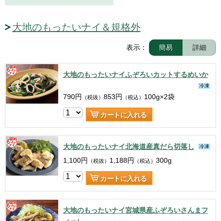
大地のもったいナイ＆規格外
表示：
簡易
詳細
大地のもったいナイふぞろいカットするめいか
冷凍
790
円
853
円
100g×2袋
（税抜）
（税込）
カートに入れる
大地のもったいナイ北海道産真だら切落し
冷凍
1,100
円
1,188
円
300g
（税抜）
（税込）
カートに入れる
大地のもったいナイ宮城県産ふぞろいさんまフ