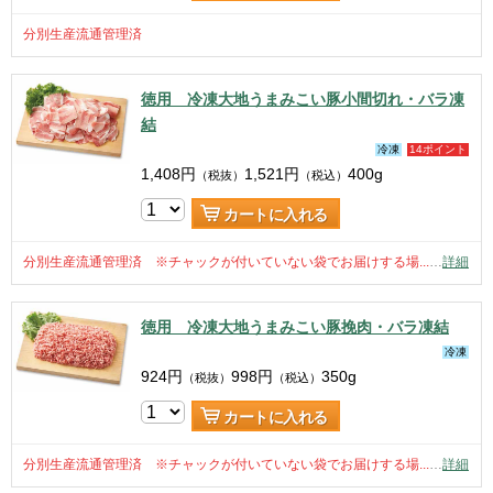
分別生産流通管理済
徳用 冷凍大地うまみこい豚小間切れ・バラ凍
結
冷凍
14ポイント
1,408
円
1,521
円
400g
（税抜）
（税込）
カートに入れる
分別生産流通管理済 ※チャックが付いていない袋でお届けする場...
…
詳細
徳用 冷凍大地うまみこい豚挽肉・バラ凍結
冷凍
924
円
998
円
350g
（税抜）
（税込）
カートに入れる
分別生産流通管理済 ※チャックが付いていない袋でお届けする場...
…
詳細