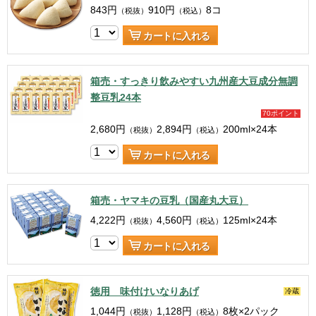
843
円
910
円
8コ
（税抜）
（税込）
カートに入れる
箱売・すっきり飲みやすい九州産大豆成分無調
整豆乳24本
70ポイント
2,680
円
2,894
円
200ml×24本
（税抜）
（税込）
カートに入れる
箱売・ヤマキの豆乳（国産丸大豆）
4,222
円
4,560
円
125ml×24本
（税抜）
（税込）
カートに入れる
徳用 味付けいなりあげ
冷蔵
1,044
円
1,128
円
8枚×2パック
（税抜）
（税込）