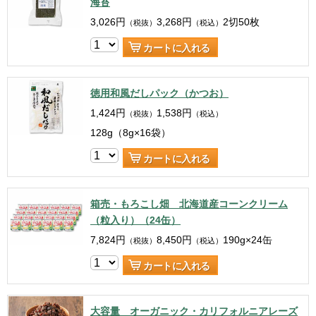
海苔
3,026
円
3,268
円
2切50枚
（税抜）
（税込）
カートに入れる
徳用和風だしパック（かつお）
1,424
円
1,538
円
（税抜）
（税込）
128g（8g×16袋）
カートに入れる
箱売・もろこし畑 北海道産コーンクリーム
（粒入り）（24缶）
7,824
円
8,450
円
190g×24缶
（税抜）
（税込）
カートに入れる
大容量 オーガニック・カリフォルニアレーズ