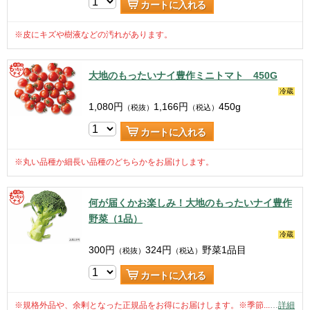
カートに入れる
※皮にキズや樹液などの汚れがあります。
大地のもったいナイ豊作ミニトマト 450G
冷蔵
1,080
円
1,166
円
450g
（税抜）
（税込）
カートに入れる
※丸い品種か細長い品種のどちらかをお届けします。
何が届くかお楽しみ！大地のもったいナイ豊作
野菜（1品）
冷蔵
300
円
324
円
野菜1品目
（税抜）
（税込）
カートに入れる
※規格外品や、余剰となった正規品をお得にお届けします。※季節...
…
詳細