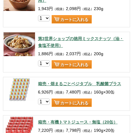
用）
1,943
円
2,098
円
230g
（税抜）
（税込）
カートに入れる
第3世界ショップの徳用ミックスナッツ（油・
食塩不使用）
1,886
円
2,037
円
200g
（税抜）
（税込）
カートに入れる
箱売・畑まるごとベジタブル 乳酸菌プラス
6,926
円
7,480
円
160g×30缶
（税抜）
（税込）
カートに入れる
箱売・有機トマトジュース・無塩（20缶）
7,220
円
7,798
円
190g×20缶
（税抜）
（税込）