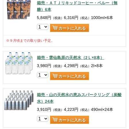
箱売・ＡＴＪリキッドコーヒー・ペルー（無
糖）6本
5,848
円
6,316
円
1000ml×6本
（税抜）
（税込）
カートに入れる
※９月頃までの取り扱い予定。
箱売・雲仙島原の天然水（2Ｌ×8本）
3,980
円
4,298
円
2l×8本
（税抜）
（税込）
カートに入れる
箱売・山の天然水の恵みスパークリング（炭酸
水）24本
3,910
円
4,223
円
490ml×24本
（税抜）
（税込）
カートに入れる