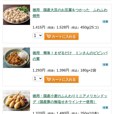
徳用 国産大豆のお豆腐をつかった ふわふわ
焼売
冷凍
1,415
円
1,528
円
450g(25コ)
（税抜）
（税込）
カートに入れる
徳用 簡単！まぜるだけ ミンさんのビビンバ
の素
冷凍
1,293
円
1,396
円
180g×2袋
（税抜）
（税込）
カートに入れる
徳用・国産小麦のふんわりミニアメリカンドッ
グ（国産豚の無塩せきウインナー使用）
冷凍
1,370
円
1,480
円
250g(10本)
（税抜）
（税込）