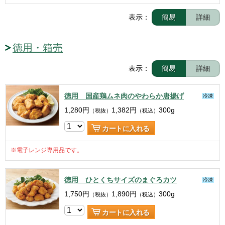
表示：
簡易
詳細
徳用・箱売
表示：
簡易
詳細
徳用 国産鶏ムネ肉のやわらか唐揚げ
冷凍
1,280
円
1,382
円
300g
（税抜）
（税込）
カートに入れる
※電子レンジ専用品です。
徳用 ひとくちサイズのまぐろカツ
冷凍
1,750
円
1,890
円
300g
（税抜）
（税込）
カートに入れる