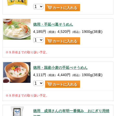
カートに入れる
徳用・手延べ葛そうめん
4,185
円
4,520
円
1900g(38束)
（税抜）
（税込）
カートに入れる
※９月頃までの取り扱い予定。
徳用・国産小麦の手延べそうめん
4,111
円
4,440
円
1900g(38束)
（税抜）
（税込）
カートに入れる
※９月頃までの取り扱い予定。
徳用 成清さんの有明一番摘み おにぎり用焼