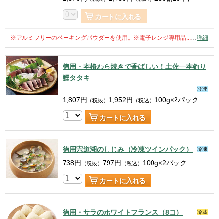
カートに入れる
※アルミフリーのベーキングパウダーを使用。※電子レンジ専用品...
…
詳細
徳用・本格わら焼きで香ばしい！土佐一本釣り
鰹タタキ
冷凍
1,807
円
1,952
円
100g×2パック
（税抜）
（税込）
カートに入れる
徳用宍道湖のしじみ（冷凍ツインパック）
冷凍
738
円
797
円
100g×2パック
（税抜）
（税込）
カートに入れる
徳用・サラのホワイトフランス（8コ）
冷蔵