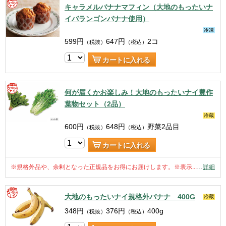
キャラメルバナナマフィン（大地のもったいナ
イバランゴンバナナ使用）
冷凍
599
円
647
円
2コ
（税抜）
（税込）
カートに入れる
何が届くかお楽しみ！大地のもったいナイ豊作
葉物セット（2品）
冷蔵
600
円
648
円
野菜2品目
（税抜）
（税込）
カートに入れる
※規格外品や、余剰となった正規品をお得にお届けします。※表示...
…
詳細
大地のもったいナイ規格外バナナ 400G
冷蔵
348
円
376
円
400g
（税抜）
（税込）