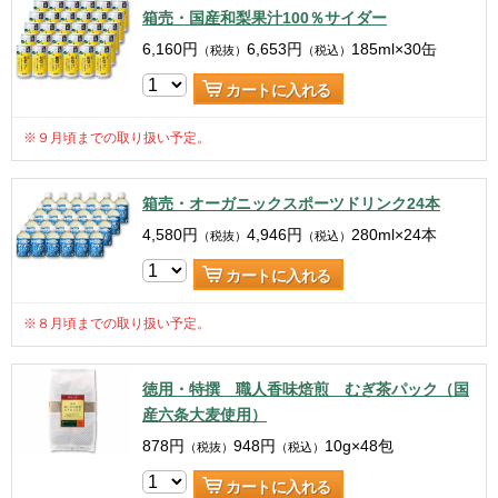
箱売・国産和梨果汁100％サイダー
6,160
円
6,653
円
185ml×30缶
（税抜）
（税込）
カートに入れる
※９月頃までの取り扱い予定。
箱売・オーガニックスポーツドリンク24本
4,580
円
4,946
円
280ml×24本
（税抜）
（税込）
カートに入れる
※８月頃までの取り扱い予定。
徳用・特撰 職人香味焙煎 むぎ茶パック（国
産六条大麦使用）
878
円
948
円
10g×48包
（税抜）
（税込）
カートに入れる