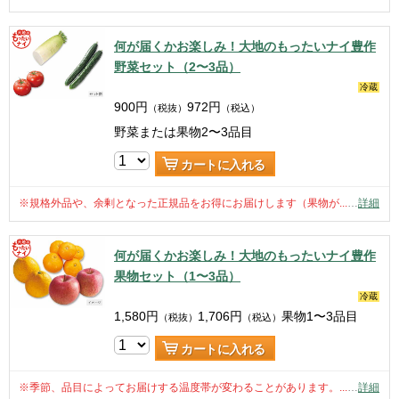
何が届くかお楽しみ！大地のもったいナイ豊作
野菜セット（2〜3品）
冷蔵
900
円
972
円
（税抜）
（税込）
野菜または果物2〜3品目
カートに入れる
※規格外品や、余剰となった正規品をお得にお届けします（果物が...
…
詳細
何が届くかお楽しみ！大地のもったいナイ豊作
果物セット（1〜3品）
冷蔵
1,580
円
1,706
円
果物1〜3品目
（税抜）
（税込）
カートに入れる
※季節、品目によってお届けする温度帯が変わることがあります。...
…
詳細