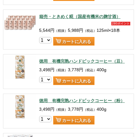
箱売・ときめく糀（国産有機米の麹甘酒）
280ポイント
5,544
円
5,988
円
125ml×18本
（税抜）
（税込）
カートに入れる
徳用 有機完熟ハンドピックコーヒー（豆）
3,498
円
3,778
円
400g
（税抜）
（税込）
カートに入れる
徳用 有機完熟ハンドピックコーヒー（粉）
3,498
円
3,778
円
400g
（税抜）
（税込）
カートに入れる