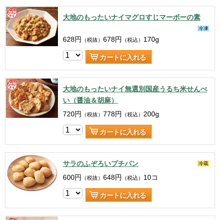
大地のもったいナイマグロすじマーボーの素
冷凍
628
円
678
円
170g
（税抜）
（税込）
カートに入れる
大地のもったいナイ無選別国産うるち米せんべ
い（醤油＆胡麻）
720
円
778
円
200g
（税抜）
（税込）
カートに入れる
サラのふぞろいプチパン
冷蔵
600
円
648
円
10コ
（税抜）
（税込）
カートに入れる