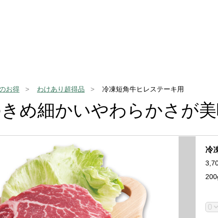
のお得
わけあり超得品
冷凍短角牛ヒレステーキ用
のきめ細かいやわらかさが美
冷
3,7
20