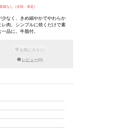
週取扱なし（次回：未定）
が少なく、きめ細やかでやわらか
ヒレ肉。シンプルに焼くだけで素
な一品に。牛脂付。
お気に入り
(
1
)
レビュー
(
0
)