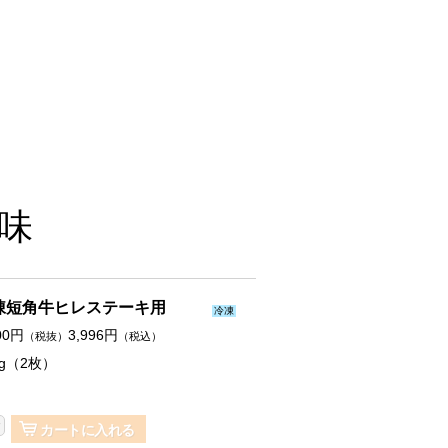
味
凍短角牛ヒレステーキ用
冷凍
00
円
3,996
円
（税抜）
（税込）
0g（2枚）
カートに入れる