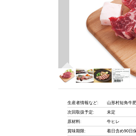
生産者情報など:
山形村短角牛肥
次回取扱予定:
未定
原材料:
牛ヒレ
賞味期限:
着日含め90日