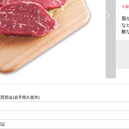
今
脂
な
敵
育部会(岩手県久慈市)
保証