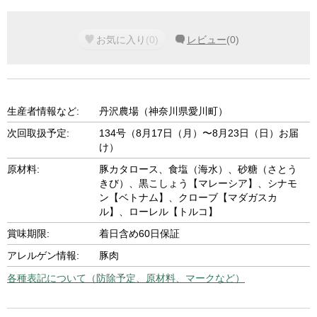
お気に入り
(
0
)
レビュー
(
0
)
生産者情報など:
丹沢農場（神奈川県愛川町）
次回取扱予定:
134号（8月17日（月）〜8月23日（日）お届
け）
原材料:
豚カタロース、食塩（海水）、砂糖（さとう
きび）、黒こしょう【マレーシア】、シナモ
ン【ベトナム】、クローブ【マダガスカ
ル】、ローレル【トルコ】
賞味期限:
着日含め60日保証
アレルゲン情報:
豚肉
各種表記について（防除予定、原材料、マークなど）