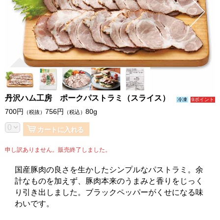
丹沢ハム工房 ポークパストラミ（スライス）
冷凍
9ポイント
700
円
756
円
80g
（税抜）
（税込）
カートに入れる
申し訳ありません。販売終了しました。
国産豚肉の良さを生かしたシンプルなパストラミ。余
計なものを加えず、豚肉本来のうまみと香りをじっく
り引き出しました。ブラックペッパーがくせになる味
わいです。