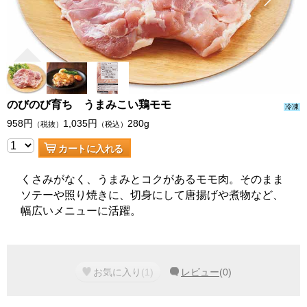
のびのび育ち うまみこい鶏モモ
冷凍
958
円
1,035
円
280g
（税抜）
（税込）
カートに入れる
くさみがなく、うまみとコクがあるモモ肉。そのまま
ソテーや照り焼きに、切身にして唐揚げや煮物など、
幅広いメニューに活躍。
お気に入り
(
1
)
レビュー
(
0
)