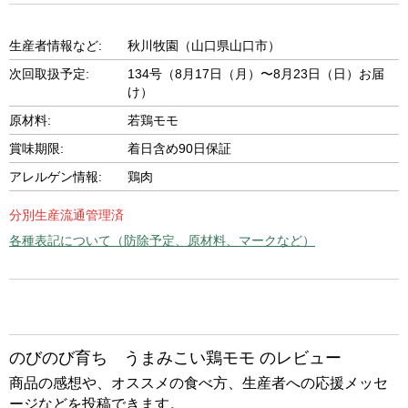
生産者情報など:
秋川牧園（山口県山口市）
次回取扱予定:
134号（8月17日（月）〜8月23日（日）お届
け）
原材料:
若鶏モモ
賞味期限:
着日含め90日保証
アレルゲン情報:
鶏肉
分別生産流通管理済
各種表記について（防除予定、原材料、マークなど）
のびのび育ち うまみこい鶏モモ のレビュー
商品の感想や、オススメの食べ方、生産者への応援メッセ
ージなどを投稿できます。