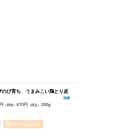
びのび育ち うまみこい鶏とり皮
冷凍
円
670
円
200g
（税抜）
（税込）
カートに入れる