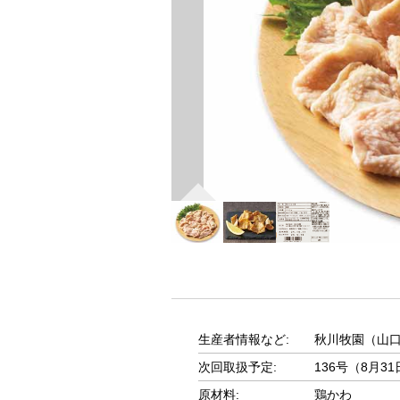
生産者情報など:
秋川牧園（山
次回取扱予定:
136号（8月
原材料:
鶏かわ