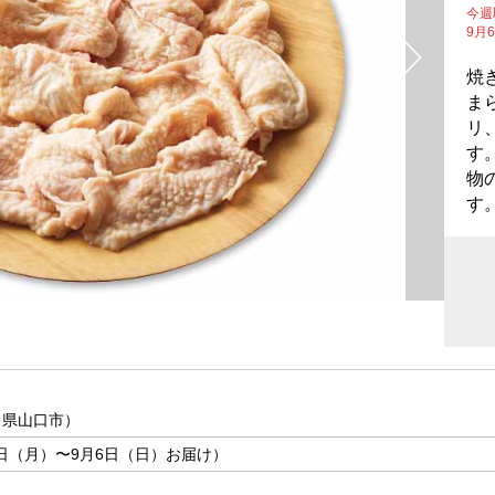
今週
9月
焼
ま
リ
す
物
す
口県山口市）
31日（月）〜9月6日（日）お届け）