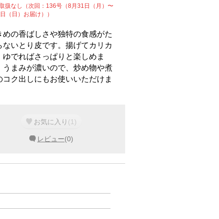
取扱なし（次回：136号（8月31日（月）〜
6日（日）お届け））
きめの香ばしさや独特の食感がた
らないとり皮です。揚げてカリカ
、ゆでればさっぱりと楽しめま
。うまみが濃いので、炒め物や煮
のコク出しにもお使いいただけま
。
お気に入り
(
1
)
レビュー
(
0
)