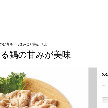
のび育ち うまみこい鶏とり皮
がる鶏の甘みが美味
の
620