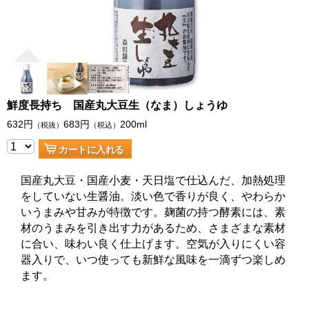
鮮度長持ち 国産丸大豆生（なま）しょうゆ
632
円
683
円
200ml
（税抜）
（税込）
カートに入れる
国産丸大豆・国産小麦・天日塩で仕込んだ、加熱処理
をしていない生醤油。淡い色で香りが良く、やわらか
いうまみや甘みが特徴です。麹菌の持つ酵素には、素
材のうまみを引き出す力があるため、さまざまな素材
に合い、味わい良く仕上げます。空気が入りにくい容
器入りで、いつ使っても新鮮な風味を一滴ずつ楽しめ
ます。