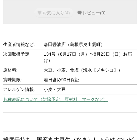
お気に入り
(
4
)
レビュー
(
0
)
生産者情報など:
森田醤油店（島根県奥出雲町）
次回取扱予定:
134号（8月17日（月）〜8月23日（日）お届
け）
原材料:
大豆、小麦、食塩（海水【メキシコ】）
賞味期限:
着日含め90日保証
アレルゲン情報:
小麦・大豆
各種表記について（防除予定、原材料、マークなど）
鮮度長持ち 国産丸大豆生（なま）しょうゆ のレビ