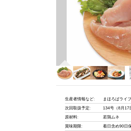
生産者情報など:
まほろばライ
次回取扱予定:
134号（8月1
原材料:
若鶏ムネ
賞味期限:
着日含め90日