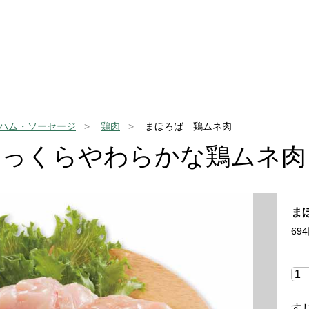
ハム・ソーセージ
鶏肉
まほろば 鶏ムネ肉
ふっくらやわらかな鶏ムネ肉
ま
694
す