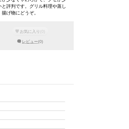
いと評判です。グリル料理や蒸し
、揚げ物にどうぞ。
お気に入り
(
0
)
レビュー
(
0
)