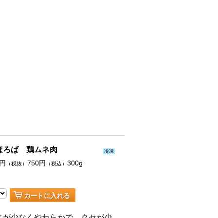
ほろば 鶏ムネ肉
冷凍
円
750
円
300g
（税抜）
（税込）
カートに入れる
じが少なくやわらかで、クセが少