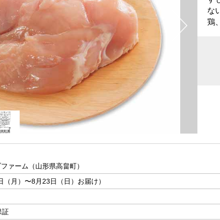
な
鶏
ブファーム（山形県高畠町）
7日（月）〜8月23日（日）お届け）
保証