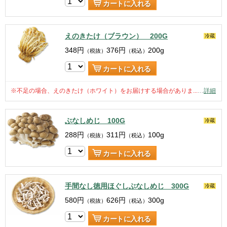
カートに入れる
えのきたけ（ブラウン） 200G
冷蔵
348
円
376
円
200g
（税抜）
（税込）
カートに入れる
※不足の場合、えのきたけ（ホワイト）をお届けする場合がありま...
…
詳細
ぶなしめじ 100G
冷蔵
288
円
311
円
100g
（税抜）
（税込）
カートに入れる
手間なし徳用ほぐしぶなしめじ 300G
冷蔵
580
円
626
円
300g
（税抜）
（税込）
カートに入れる