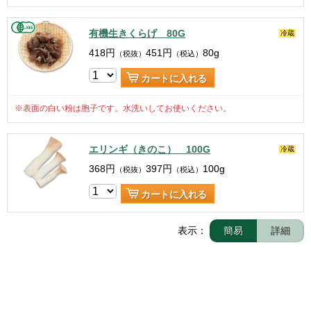
有機生きくらげ 80G
冷蔵
418
円
451
円
80g
（税抜）
（税込）
カートに入れる
※表面の白い粉は胞子です。水洗いしてお使いください。
エリンギ（きのこ） 100G
冷蔵
368
円
397
円
100g
（税抜）
（税込）
カートに入れる
表示：
簡易
詳細