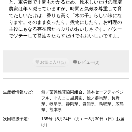
と、重労働で手間もかかるため、原木しいたけの栽培
農家は年々減っていますが、時間と気候を尊重して育
てたしいたけは、香りも高く「木の子」らしい味にな
ります。そのまま炙ったり、煮物にしたり。お料理の
主役にもなる存在感たっぷりのおいしさです。バター
でソテーして醤油をたらすだけでもおいしいですよ。
お気に入り
(
2
)
レビュー
(
0
)
生産者情報など:
無／菌興椎茸協同組合、熊本セーフティベジ
フル、ぐんま古里農園、他／群馬県、長野
県、岐阜県、静岡県、愛知県、鳥取県、広島
県、熊本県
次回取扱予定:
135号（8月24日（月）〜8月30日（日）お届
け）