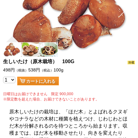
生しいたけ（原木栽培） 100G
冷蔵
498
円
538
円
100g
（税抜）
（税込）
カートに入れる
日曜日はお届けできません
限定 900,000
※限定数を超えた場合、お届けできないことがあります。
原木しいたけの栽培は、「ほだ木」とよばれるクヌギ
やコナラなどの木材に種菌を植えつけ、じわじわとほ
だ木が分解されるのを待つところから始まります。収
穫までは、ほだ木を移動させたり、向きを変えたり