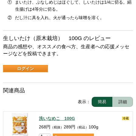
①
まいたけ、ぶなしめじはほぐして、しいたけは1/4に切る。絹
生揚げは4等分に切る。
②
だし汁に具を入れ、火が通ったら味噌を溶く。
生しいたけ（原木栽培） 100G のレビュー
商品の感想や、オススメの食べ方、生産者への応援メッセ
ージなどを投稿できます。
ログイン
関連商品
表示：
簡易
詳細
洗いなめこ 100G
冷蔵
268
円
289
円
100g
（税抜）
（税込）